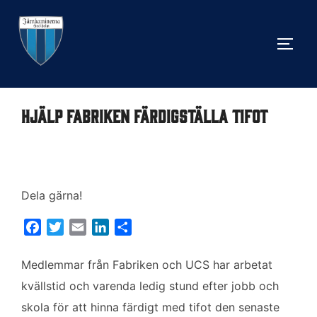
Hoppa
till
SLÅ 
innehåll
Hjälp Fabriken färdigställa tifot
Dela gärna!
F
T
E
L
D
a
w
m
i
e
c
i
a
n
l
Medlemmar från Fabriken och UCS har arbetat
e
t
i
k
a
kvällstid och varenda ledig stund efter jobb och
b
t
l
e
skola för att hinna färdigt med tifot den senaste
o
e
d