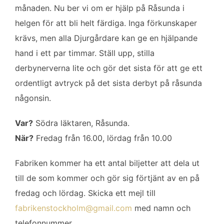
månaden. Nu ber vi om er hjälp på Råsunda i
o
r
I
k
n
helgen för att bli helt färdiga. Inga förkunskaper
krävs, men alla Djurgårdare kan ge en hjälpande
hand i ett par timmar. Ställ upp, stilla
derbynerverna lite och gör det sista för att ge ett
ordentligt avtryck på det sista derbyt på råsunda
någonsin.
Var?
Södra läktaren, Råsunda.
När?
Fredag från 16.00, lördag från 10.00
Fabriken kommer ha ett antal biljetter att dela ut
till de som kommer och gör sig förtjänt av en på
fredag och lördag. Skicka ett mejl till
fabrikenstockholm@gmail.com
med namn och
telefonnummer.