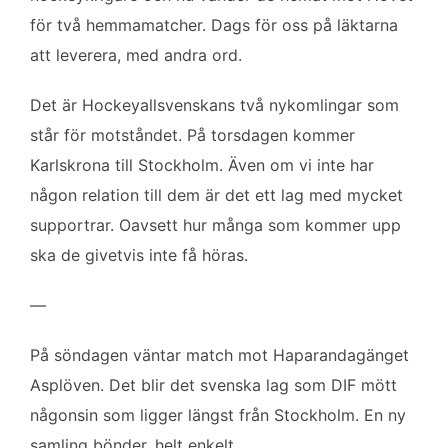
b
t
l
e
för två hemmamatcher. Dags för oss på läktarna
o
e
d
att leverera, med andra ord.
o
r
I
k
n
Det är Hockeyallsvenskans två nykomlingar som
står för motståndet. På torsdagen kommer
Karlskrona till Stockholm. Även om vi inte har
någon relation till dem är det ett lag med mycket
supportrar. Oavsett hur många som kommer upp
ska de givetvis inte få höras.
—
På söndagen väntar match mot Haparandagänget
Asplöven. Det blir det svenska lag som DIF mött
någonsin som ligger längst från Stockholm. En ny
samling bönder, helt enkelt.