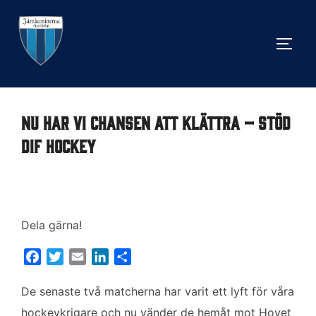
Hoppa
till
SLÅ 
innehåll
Nu har vi chansen att klättra – stöd
DIF Hockey
Dela gärna!
F
T
E
L
D
a
w
m
i
e
c
i
a
n
l
De senaste två matcherna har varit ett lyft för våra
e
t
i
k
a
hockeykrigare och nu vänder de hemåt mot Hovet