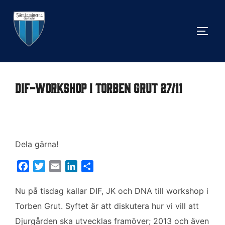
Hoppa
till
SLÅ 
innehåll
DIF-Workshop i Torben Grut 27/11
Dela gärna!
F
T
E
L
D
a
w
m
i
e
c
i
a
n
l
Nu på tisdag kallar DIF, JK och DNA till workshop i
e
t
i
k
a
Torben Grut. Syftet är att diskutera hur vi vill att
b
t
l
e
Djurgården ska utvecklas framöver; 2013 och även