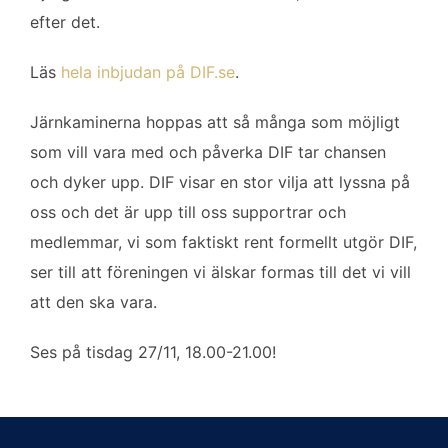
o
e
d
efter det.
o
r
I
k
n
Läs
hela inbjudan på DIF.se
.
Järnkaminerna hoppas att så många som möjligt
som vill vara med och påverka DIF tar chansen
och dyker upp. DIF visar en stor vilja att lyssna på
oss och det är upp till oss supportrar och
medlemmar, vi som faktiskt rent formellt utgör DIF,
ser till att föreningen vi älskar formas till det vi vill
att den ska vara.
Ses på tisdag 27/11, 18.00-21.00!