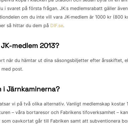
u i svaret på första frågan. JK:s medlemsrabatt gäller äve
adiondelen om du inte vill vara JK-medlem är 1000 kr (800 
oner så hittar du dem på
DIF.se
.
 är JK-medlem 2013?
t när du hämtar ut dina säsongsbiljetter efter årsskiftet, e
 med post.
m i Järnkaminerna?
satsar vi på två olika alternativ. Vanligt medlemskap kostar
turen – våra bortaresor och Fabrikens tifoverksamhet – kan 
r som oavkortat går till Fabriken samt att subventionera bo