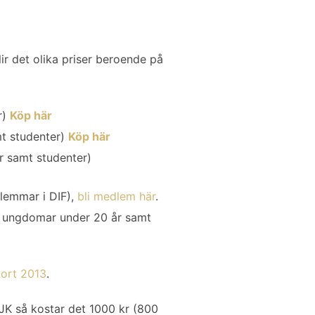
r det olika priser beroende på
r)
Köp här
t studenter)
Köp här
r samt studenter)
dlemmar i DIF),
bli medlem här
.
ör ungdomar under 20 år samt
kort 2013
.
JK så kostar det 1000 kr (800