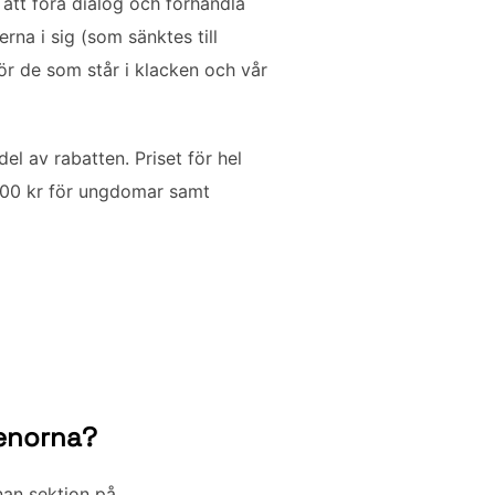
 att föra dialog och förhandla
na i sig (som sänktes till
för de som står i klacken och vår
el av rabatten. Priset för hel
1000 kr för ungdomar samt
renorna?
nan sektion på