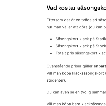
b
t
l
e
Vad kostar säsongskor
o
e
d
o
r
I
k
n
Eftersom det är en tvådelad säso
hur man väljer att göra (du kan b
Säsongskort klack på Stadi
Säsongskort klack på Stock
Totalt pris säsongskort kla
Ovanstående priser gäller
enbar
Vill man köpa klacksäsongskort u
studenter).
Du kan även se en tydlig samman
Vill man köpa bara klacksäsongs