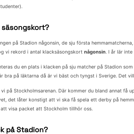
tudenter).
a säsongskort?
ongen på Stadion någonsin, de sju första hemmamatcherna, 
slog vi rekord i antal klacksäsongskort
någonsin
. I år lär int
eras du en plats i klacken på sju matcher på Stadion som 
r bra på läktarna då är vi bäst och tyngst i Sverige. Det vil
 vi på Stockholmsarenan. Där kommer du bland annat få upp
t, det låter konstigt att vi ska få spela ett derby på hemm
att visa packet att Stockholm tillhör oss.
ack på Stadion?