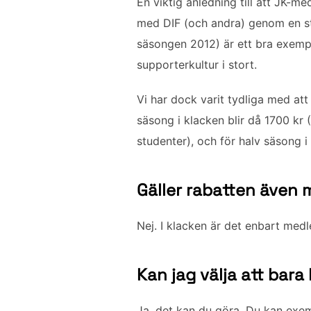
En viktig anledning till att JK-
med DIF (och andra) genom en sta
säsongen 2012) är ett bra exempel
supporterkultur i stort.
Vi har dock varit tydliga med att
säsong i klacken blir då 1700 kr
studenter), och för halv säsong i
Gäller rabatten även 
Nej. I klacken är det enbart med
Kan jag välja att bara
Ja, det kan du göra. Du kan exem