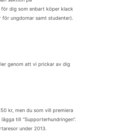
n för dig som enbart köper klack
kr för ungdomar samt studenter).
ller genom att vi prickar av dig
 150 kr, men du som vill premiera
lägga till “Supporterhundringen”.
rtaresor under 2013.