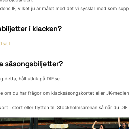
rdens IF, vilket ju är målet med det vi sysslar med som supp
iljetter i klacken?
ttsajt
.
a säsongsbiljetter?
 detta, håll utkik på DIF.se.
.se om du har frågor om klacksäsongskortet eller JK-medle
 i stort eller flytten till Stockholmsarenan så når du DIF p