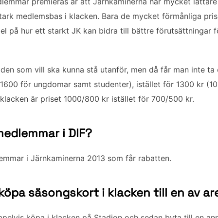
medlemmar premieras är att Järnkaminerna har mycket lättare
rk medlemsbas i klacken. Bara de mycket förmånliga priser
 på hur ett starkt JK kan bidra till bättre förutsättningar 
 den som vill ska kunna stå utanför, men då får man inte ta d
 (1600 för ungdomar samt studenter), istället för 1300 kr (
 klacken är priset 1000/800 kr istället för 700/500 kr.
medlemmar i DIF?
lemmar i Järnkaminerna 2013 som får rabatten.
 köpa säsongskort i klacken till en av a
pelvis köpa i klacken på Stadion och sedan byta till en an