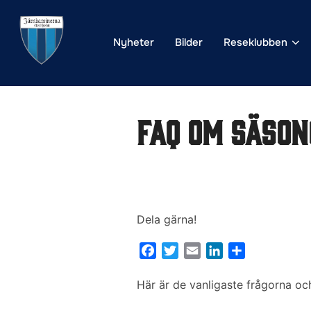
Hoppa
till
Nyheter
Bilder
Reseklubben
innehåll
FAQ om säson
Dela gärna!
F
T
E
L
D
a
w
m
i
e
c
i
a
n
l
Här är de vanligaste frågorna o
e
t
i
k
a