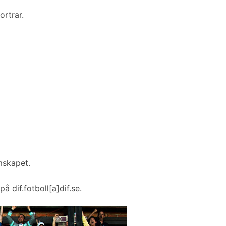
ortrar.
mskapet.
å dif.fotboll[a]dif.se.