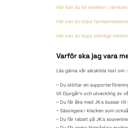
Här kan du bli medlem i Järnkam
Här kan du köpa familjemedlem
Här kan du köpa ständigt medl
Varför ska jag vara 
Läs gärna vår särskilda text om
– Du stöttar en supporterförenin
till Djurgår’n och utveckling av v
– Du får åka med JK:s bussar till
– Säsongare i klacken som ocks
– Du får rabatt på JK:s souvenirer
– Du får andra förmånliga medl