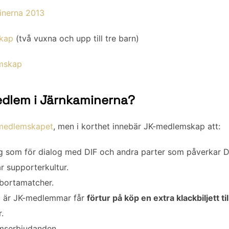
inerna 2013
skap
(två vuxna och upp till tre barn)
emskap
medlem i Järnkaminerna?
medlemskapet
, men i korthet innebär JK-medlemskap att:
g som för dialog med DIF och andra parter som påverkar DIF
år supporterkultur.
 bortamatcher.
å är JK-medlemmar får
förtur på köp en extra klackbiljett t
.
emserbjudanden.