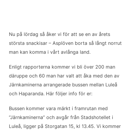
b
t
l
e
o
e
d
o
r
I
k
n
Nu på lördag så åker vi för att se en av årets
största snackisar – Asplöven borta så långt norrut
man kan komma i vårt avlånga land.
Enligt rapporterna kommer vi bli över 200 man
däruppe och 60 man har valt att åka med den av
Järnkaminerna arrangerade bussen mellan Luleå
och Haparanda. Här följer info för er:
Bussen kommer vara märkt i framrutan med
”Järnkaminerna” och avgår från Stadshotellet i
Luleå, ligger på Storgatan 15, kl 13.45. Vi kommer