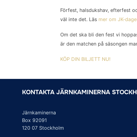
Förfest, halsdukshav, efterfest o
väl inte det. Läs
mer om JK-dage
Om det ska bli den fest vi hoppas
är den matchen på säsongen man
KÖP DIN BILJETT NU!
KONTAKTA JÄRNKAMINERNA STOCK
Järnkaminerna
Box 92091
120 07 Stockholm