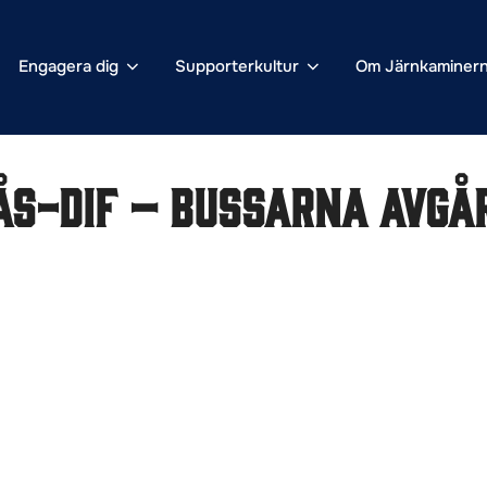
Engagera dig
Supporterkultur
Om Järnkaminer
ås-DIF – bussarna avgår 