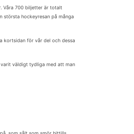
Våra 700 biljetter är totalt
 den största hockeyresan på många
ela kortsidan för vår del och dessa
 varit väldigt tydliga med att man
på, som sålt som smör hittills.