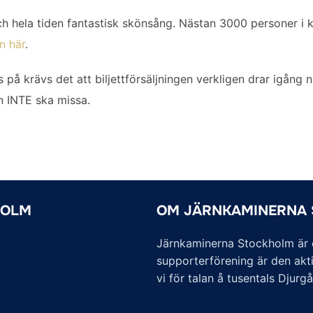
ch hela tiden fantastisk skönsång. Nästan 3000 personer i 
n här
.
 på krävs det att biljettförsäljningen verkligen drar igång n
 INTE ska missa.
HOLM
OM JÄRNKAMINERNA
Järnkaminerna Stockholm är of
supporterförening är den akti
vi för talan å tusentals Djurg