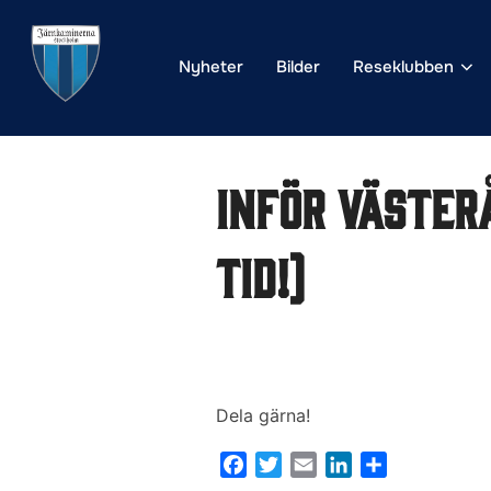
Hoppa
till
Nyheter
Bilder
Reseklubben
innehåll
Inför Väster
tid!)
Dela gärna!
F
T
E
L
D
a
w
m
i
e