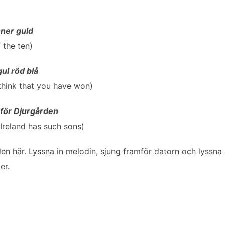
nner guld
 the ten)
gul röd blå
think that you have won)
 för Djurgården
 Ireland has such sons)
en här. Lyssna in melodin, sjung framför datorn och lyssna
er.