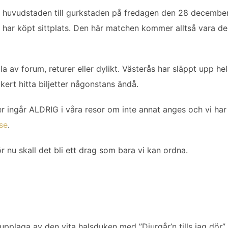
 huvudstaden till gurkstaden på fredagen den 28 december. 
del har köpt sittplats. Den här matchen kommer alltså vara
lla av forum, returer eller dylikt. Västerås har släppt upp h
äkert hitta biljetter någonstans ändå.
ter ingår ALDRIG i våra resor om inte annat anges och vi har
.se
.
r nu skall det bli ett drag som bara vi kan ordna.
 upplaga av den vita halsduken med ”Djurgår’n tills jag dör” 