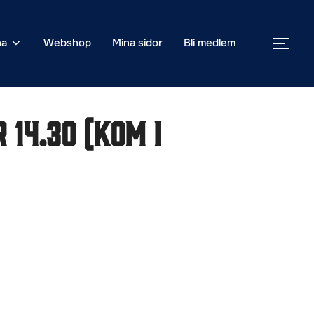
na
Webshop
Mina sidor
Bli medlem
SLÅ
14.30 (kom i