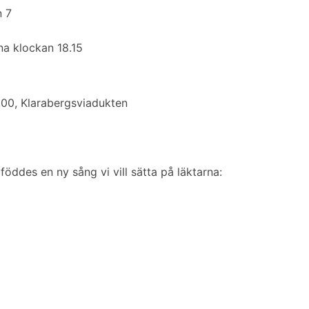
n 7
 klockan 18.15
00, Klarabergsviadukten
ddes en ny sång vi vill sätta på läktarna: