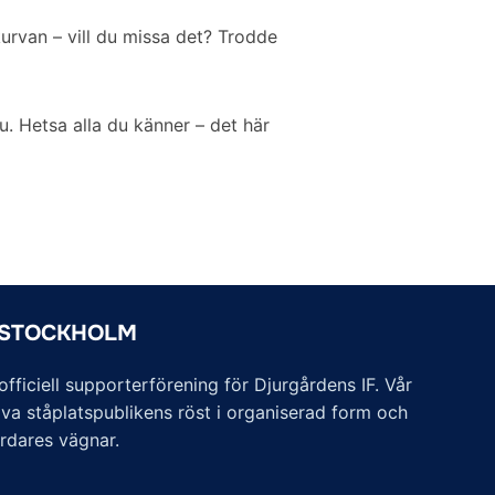
kurvan – vill du missa det? Trodde
u. Hetsa alla du känner – det här
 STOCKHOLM
ficiell supporterförening för Djurgårdens IF. Vår
va ståplatspublikens röst i organiserad form och
årdares vägnar.