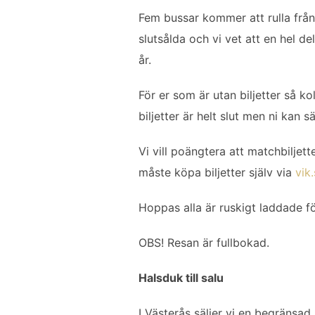
c
i
a
n
l
Fem bussar kommer att rulla från
e
t
i
k
a
slutsålda och vi vet att en hel 
b
t
l
e
år.
o
e
d
o
r
I
För er som är utan biljetter så ko
k
n
biljetter är helt slut men ni kan s
Vi vill poängtera att matchbiljet
måste köpa biljetter själv via
vik
Hoppas alla är ruskigt laddade fö
OBS! Resan är fullbokad.
Halsduk till salu
I Västerås säljer vi en begränsad