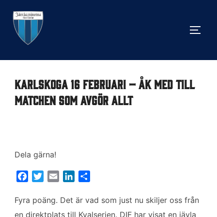
Hoppa
till
SLÅ 
innehåll
Karlskoga 16 februari – åk med till
matchen som avgör allt
Dela gärna!
F
T
E
L
D
a
w
m
i
e
c
i
a
n
l
Fyra poäng. Det är vad som just nu skiljer oss från
e
t
i
k
a
en direktplats till Kvalserien. DIF har visat en jävla