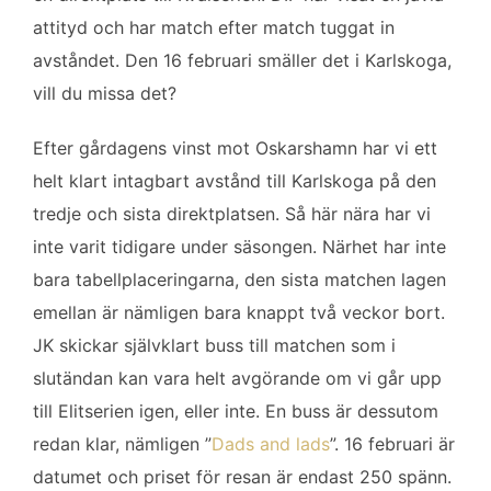
b
t
l
e
attityd och har match efter match tuggat in
o
e
d
avståndet. Den 16 februari smäller det i Karlskoga,
o
r
I
k
n
vill du missa det?
Efter gårdagens vinst mot Oskarshamn har vi ett
helt klart intagbart avstånd till Karlskoga på den
tredje och sista direktplatsen. Så här nära har vi
inte varit tidigare under säsongen. Närhet har inte
bara tabellplaceringarna, den sista matchen lagen
emellan är nämligen bara knappt två veckor bort.
JK skickar självklart buss till matchen som i
slutändan kan vara helt avgörande om vi går upp
till Elitserien igen, eller inte. En buss är dessutom
redan klar, nämligen ”
Dads and lads
”. 16 februari är
datumet och priset för resan är endast 250 spänn.