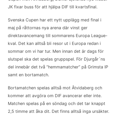
b
t
l
e
JK fixar buss för att hjälpa DIF till kvartsfinal.
o
e
d
o
r
I
Svenska Cupen har ett nytt upplägg med final i
k
n
maj på råttornas nya arena där vinst ger
direktavancemang till sommarens Europa League-
kval. Det kan alltså bli resor ut i Europa redan i
sommar om vi har tur. Men innan det är dags för
slutspel ska det spelas gruppspel. För Djurgår´ns
del innebär det två ”hemmamatcher” på Grimsta IP
samt en bortamatch.
Bortamatchen spelas alltså mot Åtvidaberg och
kommer att avgöra om DIF avancerar eller inte.
Matchen spelas på en söndag och det tar knappt
2,5 timme att åka dit. Det finns alltså inga ursäkter.