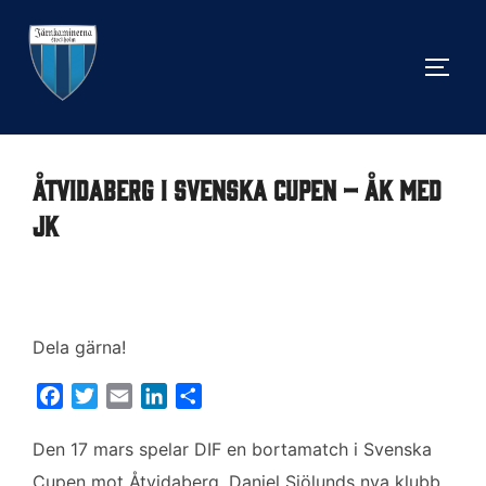
Hoppa
till
SLÅ 
innehåll
Åtvidaberg i Svenska Cupen – åk med
JK
Dela gärna!
F
T
E
L
D
a
w
m
i
e
c
i
a
n
l
Den 17 mars spelar DIF en bortamatch i Svenska
e
t
i
k
a
Cupen mot Åtvidaberg, Daniel Sjölunds nya klubb.