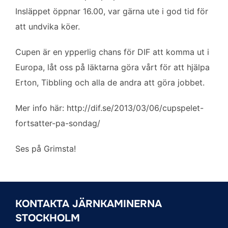
o
e
d
Insläppet öppnar 16.00, var gärna ute i god tid för
o
r
I
k
n
att undvika köer.
Cupen är en ypperlig chans för DIF att komma ut i
Europa, låt oss på läktarna göra vårt för att hjälpa
Erton, Tibbling och alla de andra att göra jobbet.
Mer info här: http://dif.se/2013/03/06/cupspelet-
fortsatter-pa-sondag/
Ses på Grimsta!
KONTAKTA JÄRNKAMINERNA
STOCKHOLM