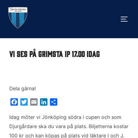
Hoppa
till
SLÅ 
innehåll
Vi ses på Grimsta IP 17.00 idag
Dela gärna!
F
T
E
L
D
a
w
m
i
e
c
i
a
n
l
Idag möter vi Jönköping södra i cupen och som
e
t
i
k
a
Djurgårdare ska du vara på plats. Biljetterna kostar
b
t
l
e
100 kr och kan köpas på plats vid läktare I och J.