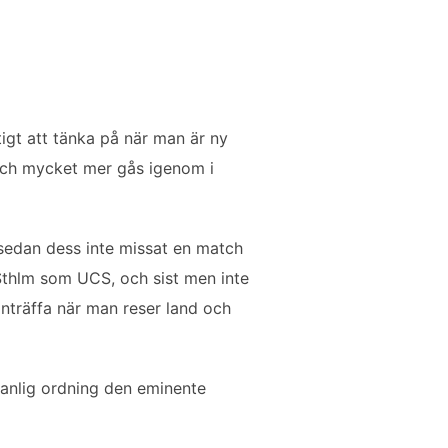
tigt att tänka på när man är ny
 och mycket mer gås igenom i
sedan dess inte missat en match
s Sthlm som UCS, och sist men inte
inträffa när man reser land och
 vanlig ordning den eminente