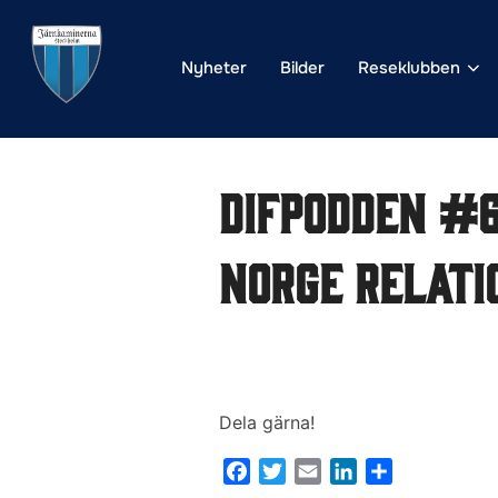
Hoppa
till
Nyheter
Bilder
Reseklubben
innehåll
DIFpodden #6
Norge relati
Dela gärna!
F
T
E
L
D