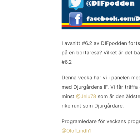
I avsnitt #6.2 av DIFpodden forts
på en bortaresa? Vilket är det b
#6.2
Denna vecka har vi i panelen me
med Djurgårdens IF. Vi får träffa
minst
@Jelu78
som är den äldste 
rike runt som Djurgårdare.
Programledare för veckans prog
@OlofLindh1