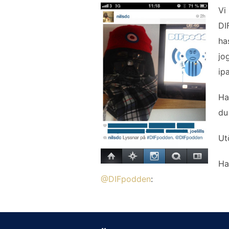
Vi
DI
ha
jo
ip
Ha
du
Ut
Ha
@DIFpodden
: