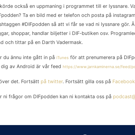
 körde också en uppmaning i programmet till er lyssnare. Va
Fpodden? Ta en bild med er telefon och posta på instagram 
shtaggen #DIFpodden så att vi får se vad ni lyssnare gör. Å
ggar, shoppar, handlar biljetter i DIF-butiken osv. Programle
ad och tittar på en Darth Vadermask.
r du ännu inte gått in på
för att prenumerera på DIFp
iTunes
 dig av Android är vår feed
https://www.jarnkaminerna.se/feed/p
över det. Fortsätt
på twitter
. Fortsätt gilla oss på
Facebook
r ni frågor om DIFpodden kan ni kontakta oss på
podcast@