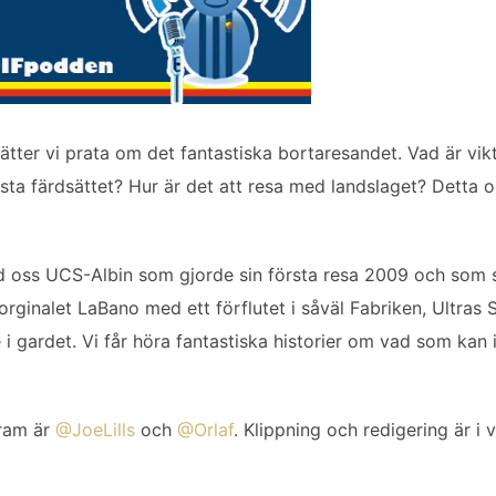
ätter vi prata om det fantastiska bortaresandet. Vad är vik
ästa färdsättet? Hur är det att resa med landslaget? Detta
d oss UCS-Albin som gjorde sin första resa 2009 och som 
 orginalet LaBano med ett förflutet i såväl Fabriken, Ultra
i gardet. Vi får höra fantastiska historier om vad som kan 
ram är
@JoeLills
och
@Orlaf
. Klippning och redigering är i