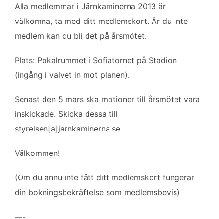
o
e
d
Alla medlemmar i Järnkaminerna 2013 är
o
r
I
välkomna, ta med ditt medlemskort. Är du inte
k
n
medlem kan du bli det på årsmötet.
Plats: Pokalrummet i Sofiatornet på Stadion
(ingång i valvet in mot planen).
Senast den 5 mars ska motioner till årsmötet vara
inskickade. Skicka dessa till
styrelsen[a]jarnkaminerna.se.
Välkommen!
(Om du ännu inte fått ditt medlemskort fungerar
din bokningsbekräftelse som medlemsbevis)
—-