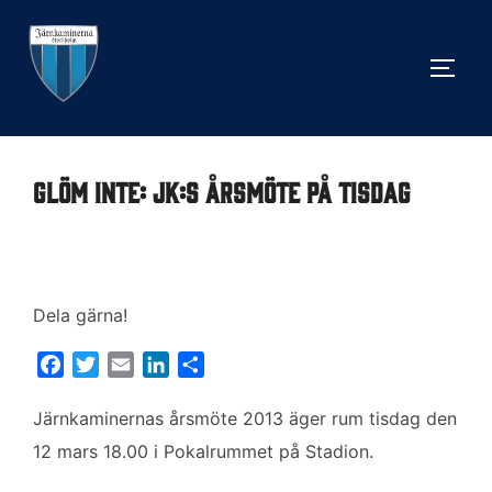
Hoppa
till
SLÅ 
innehåll
Glöm inte: JK:s årsmöte på tisdag
Dela gärna!
F
T
E
L
D
a
w
m
i
e
c
i
a
n
l
Järnkaminernas årsmöte 2013 äger rum tisdag den
e
t
i
k
a
12 mars 18.00 i Pokalrummet på Stadion.
b
t
l
e