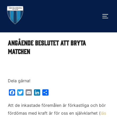
Hoppa
till
SLÅ 
innehåll
Angående beslutet att bryta
matchen
Dela gärna!
F
T
E
L
D
a
w
m
i
e
c
i
a
n
l
Att de inkastade föremålen är förkastliga och bör
e
t
i
k
a
fördömas med kraft är för oss en självklarhet (
läs