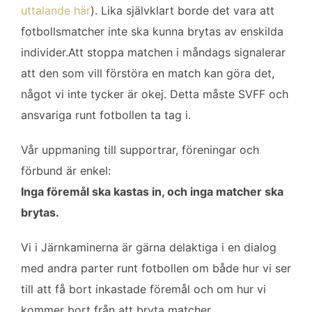
b
t
l
e
uttalande här
). Lika självklart borde det vara att
o
e
d
fotbollsmatcher inte ska kunna brytas av enskilda
o
r
I
k
n
individer.
Att stoppa matchen i måndags signalerar
att den som vill förstöra en match kan göra det,
något vi inte tycker är okej. Detta måste SVFF och
ansvariga runt fotbollen ta tag i.
Vår uppmaning till supportrar, föreningar och
förbund är enkel:
Inga föremål ska kastas in, och inga matcher ska
brytas.
Vi i Järnkaminerna är gärna delaktiga i en dialog
med andra parter runt fotbollen om både hur vi ser
till att få bort inkastade föremål och om hur vi
kommer bort från att bryta matcher.