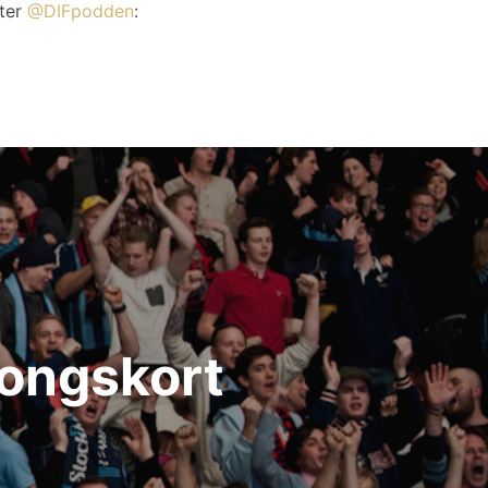
tter
@DIFpodden
:
songskort