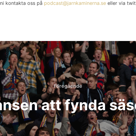
ni kontakta oss på
podcast@jarnkaminerna.se
eller via twi
Föregående
Föregående
ansen att fynda sä