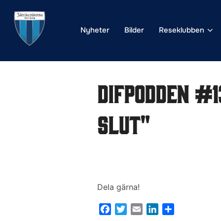
Hoppa
till
Nyheter
Bilder
Reseklubben
innehåll
DIFpodden #1
slut"
Dela gärna!
F
T
E
L
D
a
w
m
i
e