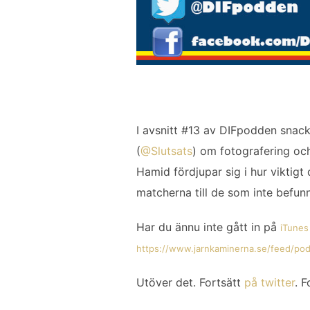
I avsnitt #13 av DIFpodden snacka
(
@Slutsats
) om fotografering oc
Hamid fördjupar sig i hur viktigt
matcherna till de som inte befunn
Har du ännu inte gått in på
iTunes
https://www.jarnkaminerna.se/feed/pod
Utöver det. Fortsätt
på twitter
. F