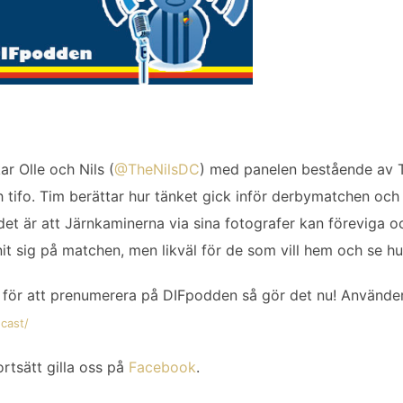
r Olle och Nils (
@TheNilsDC
) med panelen bestående av
h tifo. Tim berättar hur tänket gick inför derbymatchen oc
 det är att Järnkaminerna via sina fotografer kan föreviga 
it sig på matchen, men likväl för de som vill hem och se hur
för att prenumerera på DIFpodden så gör det nu! Använder
cast/
ortsätt gilla oss på
Facebook
.