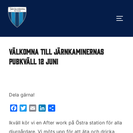
Hoppa
till
SLÅ 
innehåll
Välkomna till Järnkaminernas
pubkväll 12 juni
Dela gärna!
F
T
E
L
D
a
w
m
i
e
c
i
a
n
l
Ikväll kör vi en After work på Östra station för alla
e
t
i
k
a
djurgårdare. Vi möts upp för att äta och dricka