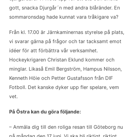
b
t
l
e
gott, snacka Djurgår´n med andra blåränder. En
o
e
d
sommaronsdag hade kunnat vara tråkigare va?
o
r
I
k
n
Från kl. 17.00 är Järnkaminernas styrelse på plats,
vi svarar gärna på frågor och tar tacksamt emot
idéer för att förbättra vår verksamhet.
Hockeykrigaren Christan Eklund kommer och
minglar. Likaså Emil Bergström, Hampus Nilsson,
Kenneth Höie och Petter Gustafsson från DIF
Fotboll. Det kanske dyker upp fler spelare, vem
vet.
På Östra kan du göra följande:
– Anmäla dig till den roliga resan till Göteborg nu
på måndag den 17 juni. Vi ska bli riktigt, riktigt