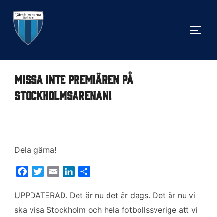
Hoppa
till
SLÅ 
innehåll
Missa inte premiären på
Stockholmsarenan!
Dela gärna!
F
T
E
L
D
a
w
m
i
e
c
i
a
n
l
UPPDATERAD. Det är nu det är dags. Det är nu vi
e
t
i
k
a
ska visa Stockholm och hela fotbollssverige att vi