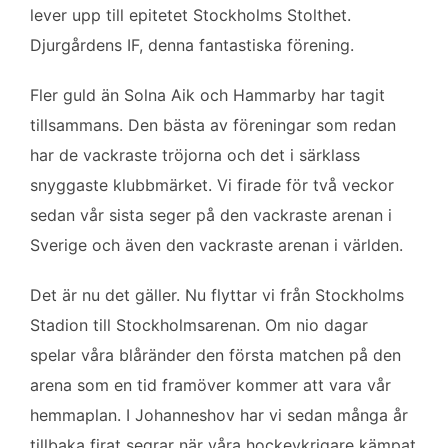
b
t
l
e
lever upp till epitetet Stockholms Stolthet.
o
e
d
Djurgårdens IF, denna fantastiska förening.
o
r
I
k
n
Fler guld än Solna Aik och Hammarby har tagit
tillsammans. Den bästa av föreningar som redan
har de vackraste tröjorna och det i särklass
snyggaste klubbmärket. Vi firade för två veckor
sedan vår sista seger på den vackraste arenan i
Sverige och även den vackraste arenan i världen.
Det är nu det gäller. Nu flyttar vi från Stockholms
Stadion till Stockholmsarenan. Om nio dagar
spelar våra blåränder den första matchen på den
arena som en tid framöver kommer att vara vår
hemmaplan. I Johanneshov har vi sedan många år
tillbaka firat segrar när våra hockeykrigare kämpat