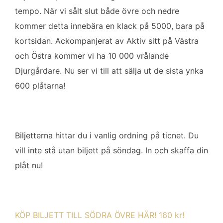
o
e
d
tempo. När vi sålt slut både övre och nedre
o
r
I
k
n
kommer detta innebära en klack på 5000, bara på
kortsidan. Ackompanjerat av Aktiv sitt på Västra
och Östra kommer vi ha 10 000 vrålande
Djurgårdare. Nu ser vi till att sälja ut de sista ynka
600 plåtarna!
Biljetterna hittar du i vanlig ordning på ticnet. Du
vill inte stå utan biljett på söndag. In och skaffa din
plåt nu!
KÖP BILJETT TILL SÖDRA ÖVRE HÄR! 160 kr!