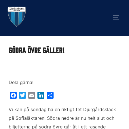
Hoppa
till
SLÅ 
innehåll
SÖDRA ÖVRE GÄLLER!
Dela gärna!
F
T
E
L
D
a
w
m
i
e
c
i
a
n
l
Vi kan på söndag ha en riktigt fet Djurgårdsklack
e
t
i
k
a
på Sofialäktaren! Södra nedre är nu helt slut och
b
t
l
e
biljetterna på södra övre går åt i ett rasande