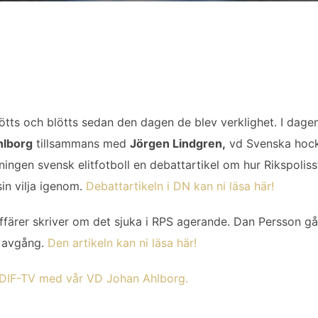
ötts och blötts sedan den dagen de blev verklighet. I dage
hlborg
tillsammans med
Jörgen Lindgren,
vd Svenska hoc
ingen svensk elitfotboll en debattartikel om hur Rikspolisst
sin vilja igenom.
Debattartikeln i DN kan ni läsa här!
färer skriver om det sjuka i RPS agerande. Dan Persson gå
s avgång.
Den artikeln kan ni läsa här!
av DIF-TV med vår VD Johan Ahlborg.