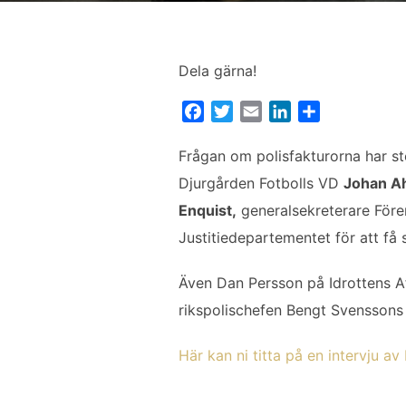
Dela gärna!
F
T
E
L
D
a
w
m
i
e
c
i
a
n
l
Frågan om polisfakturorna har st
e
t
i
k
a
Djurgården Fotbolls VD
Johan A
b
t
l
e
Enquist,
generalsekreterare Fören
o
e
d
Justitiedepartementet för att få 
o
r
I
k
n
Även Dan Persson på Idrottens Af
rikspolischefen Bengt Svensson
Här kan ni titta på en intervju 