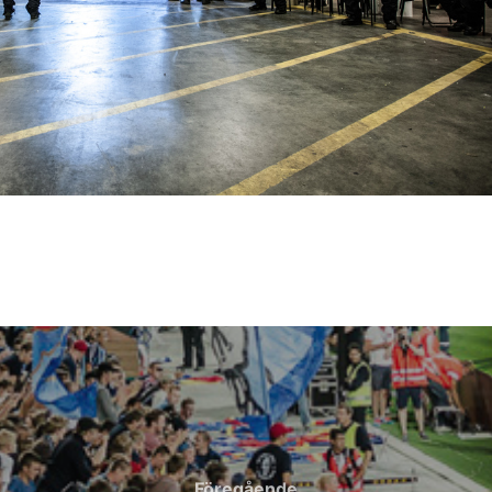
Föregående
Föregående