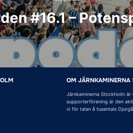
den #16.1 – Poten
HOLM
OM JÄRNKAMINERNA
Järnkaminerna Stockholm är of
supporterförening är den akti
vi för talan å tusentals Djurg