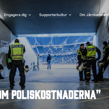
Engagera dig
Supporterkultur
Om Järnkaminer
om poliskostnaderna"