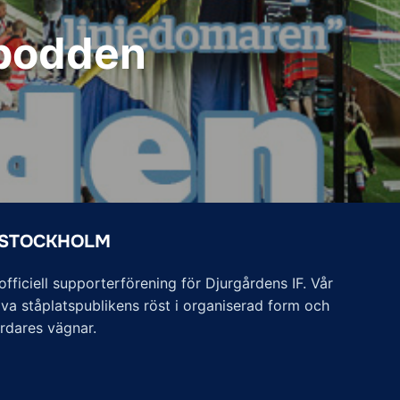
spodden
 STOCKHOLM
ficiell supporterförening för Djurgårdens IF. Vår
va ståplatspublikens röst i organiserad form och
årdares vägnar.