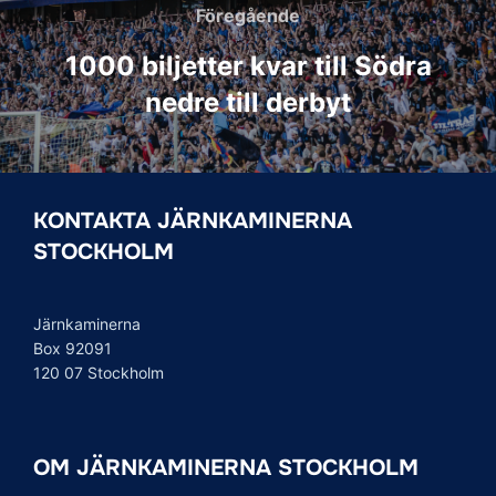
Föregående
Föregående
1000 biljetter kvar till Södra
nedre till derbyt
KONTAKTA JÄRNKAMINERNA
STOCKHOLM
Järnkaminerna
Box 92091
120 07 Stockholm
OM JÄRNKAMINERNA STOCKHOLM