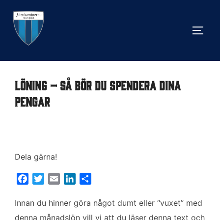
Hoppa
till
SLÅ 
innehåll
Löning – så bör du spendera dina
pengar
Dela gärna!
F
T
E
L
D
a
w
m
i
e
c
i
a
n
l
Innan du hinner göra något dumt eller “vuxet” med
e
t
i
k
a
denna månadslön vill vi att du läser denna text och