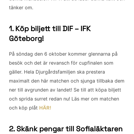
b
t
l
e
tänker om.
o
e
d
o
r
I
k
n
1. Köp biljett till DIF – IFK
Göteborg!
På söndag den 6 oktober kommer glennarna på
besök och det är revansch för cupfinalen som
gäller. Hela Djurgårdsfamiljen ska prestera
maximalt den här matchen och sjunga tillbaka dem
ner till avgrunden av landet! Se till att köpa biljett
och sprida surret redan nu! Läs mer om matchen
och köp plåt
HÄR!
2. Skänk pengar till Sofialäktaren