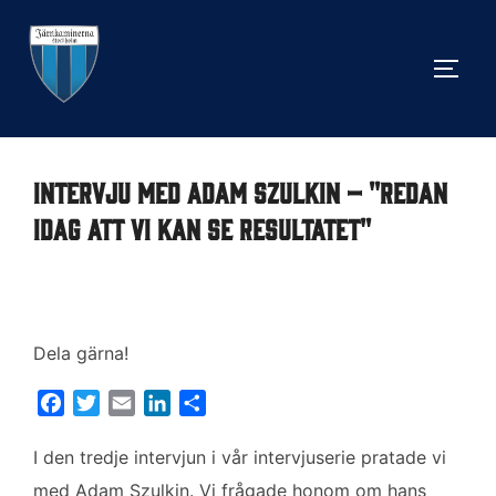
Hoppa
till
SLÅ 
innehåll
Intervju med Adam Szulkin – "redan
idag att vi kan se resultatet"
Dela gärna!
F
T
E
L
D
a
w
m
i
e
c
i
a
n
l
I den tredje intervjun i vår intervjuserie pratade vi
e
t
i
k
a
med Adam Szulkin. Vi frågade honom om hans