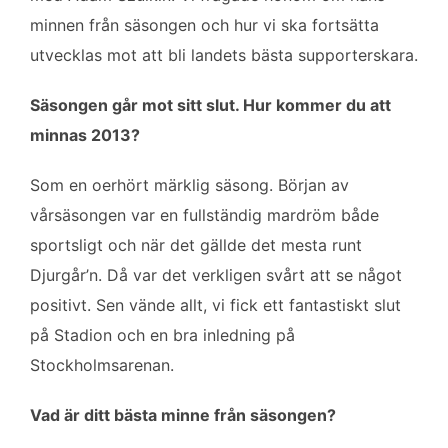
b
t
l
e
minnen från säsongen och hur vi ska fortsätta
o
e
d
utvecklas mot att bli landets bästa supporterskara.
o
r
I
k
n
Säsongen går mot sitt slut. Hur kommer du att
minnas 2013?
Som en oerhört märklig säsong. Början av
vårsäsongen var en fullständig mardröm både
sportsligt och när det gällde det mesta runt
Djurgår’n. Då var det verkligen svårt att se något
positivt. Sen vände allt, vi fick ett fantastiskt slut
på Stadion och en bra inledning på
Stockholmsarenan.
Vad är ditt bästa minne från säsongen?