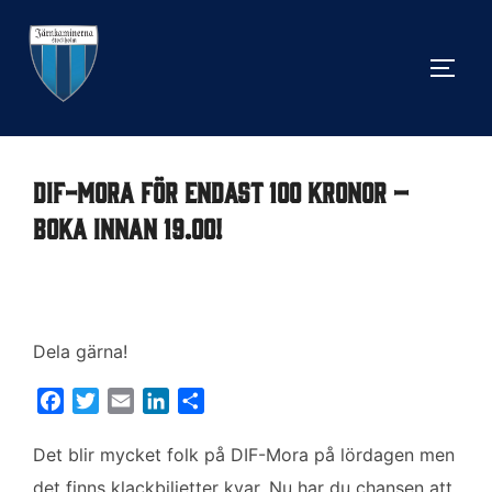
Hoppa
till
SLÅ 
innehåll
DIF-Mora för endast 100 kronor –
boka innan 19.00!
Dela gärna!
F
T
E
L
D
a
w
m
i
e
c
i
a
n
l
Det blir mycket folk på DIF-Mora på lördagen men
e
t
i
k
a
det finns klackbiljetter kvar. Nu har du chansen att