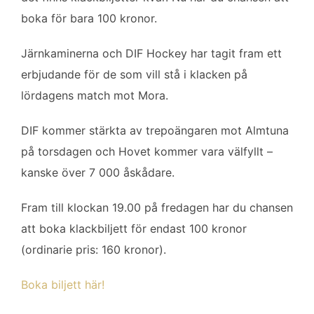
b
t
l
e
boka för bara 100 kronor.
o
e
d
o
r
I
Järnkaminerna och DIF Hockey har tagit fram ett
k
n
erbjudande för de som vill stå i klacken på
lördagens match mot Mora.
DIF kommer stärkta av trepoängaren mot Almtuna
på torsdagen och Hovet kommer vara välfyllt –
kanske över 7 000 åskådare.
Fram till klockan 19.00 på fredagen har du chansen
att boka klackbiljett för endast 100 kronor
(ordinarie pris: 160 kronor).
Boka biljett här!