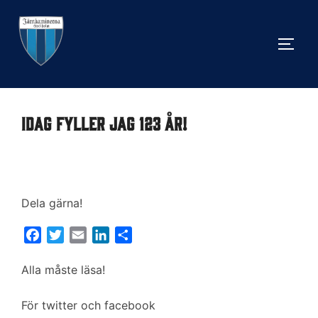
Hoppa
till
SLÅ 
innehåll
Idag fyller jag 123 år!
Dela gärna!
F
T
E
L
D
a
w
m
i
e
c
i
a
n
l
Alla måste läsa!
e
t
i
k
a
b
t
l
e
För twitter och facebook