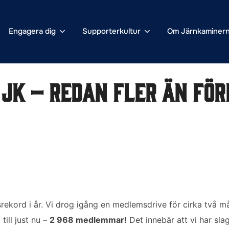
Engagera dig
Supporterkultur
Om Järnkaminer
JK – redan fler än för
ekord i år. Vi drog igång en medlemsdrive för cirka två m
ill just nu –
2 968 medlemmar!
Det innebär att vi har slagi