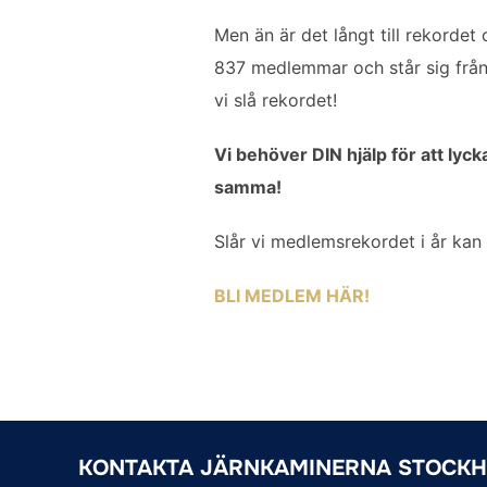
o
e
d
Men än är det långt till rekorde
o
r
I
837 medlemmar och står sig från 
k
n
vi slå rekordet!
Vi behöver DIN hjälp för att lyck
samma!
Slår vi medlemsrekordet i år kan 
BLI MEDLEM HÄR!
KONTAKTA JÄRNKAMINERNA STOCK