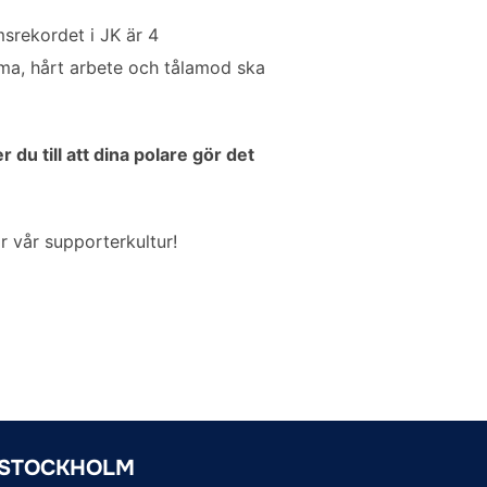
msrekordet i JK är 4
mma, hårt arbete och tålamod ska
du till att dina polare gör det
r vår supporterkultur!
 STOCKHOLM