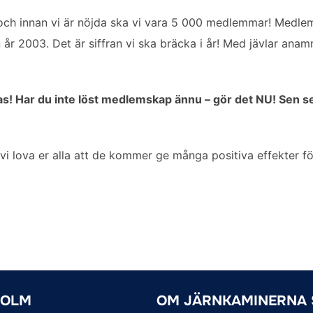
t och innan vi är nöjda ska vi vara 5 000 medlemmar! Medle
år 2003. Det är siffran vi ska bräcka i år! Med jävlar ana
as! Har du inte löst medlemskap ännu – gör det NU! Sen ser 
vi lova er alla att de kommer ge många positiva effekter fö
HOLM
OM JÄRNKAMINERNA