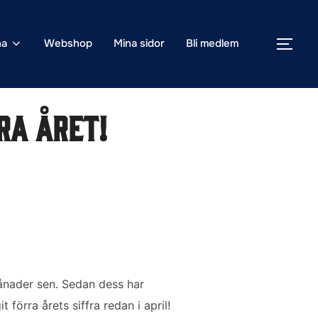
na
Webshop
Mina sidor
Bli medlem
SLÅ
ra året!
ånader sen. Sedan dess har
t förra årets siffra redan i april!