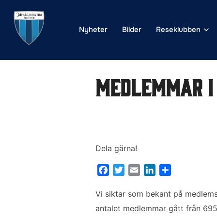
Hoppa
till
Nyheter
Bilder
Reseklubben
innehåll
Medlemmar i 
Dela gärna!
F
T
E
L
D
a
w
m
i
e
c
i
a
n
l
Vi siktar som bekant på medlemsr
e
t
i
k
a
antalet medlemmar gått från 695 t
b
t
l
e