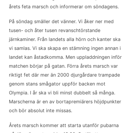
o
e
d
årets feta marsch och informerar om söndagens.
o
r
I
k
n
På söndag smäller det vänner. Vi åker ner med
tusen- och åter tusen revanschtörstande
järnkaminer. Från landets alla hörn och kanter ska
vi samlas. Vi ska skapa en stämning ingen annan i
landet kan åstadkomma. Men uppladdningen inför
matchen börjar på gatan. Förra årets marsch var
riktigt fet där mer än 2000 djurgårdare trampade
genom stans smågator uppför backen mot
Olympia. I år ska vi bli minst dubbelt så många.
Marscherna är en av bortapremiärers höjdpunkter
och bör absolut inte missas.
Årets marsch kommer att starta utanför pubarna