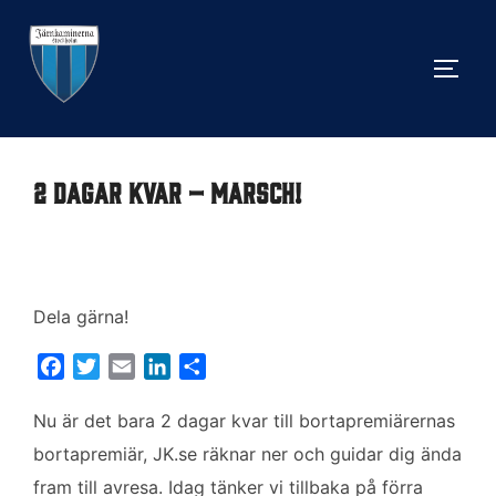
Hoppa
till
SLÅ 
innehåll
2 dagar kvar – marsch!
Dela gärna!
F
T
E
L
D
a
w
m
i
e
c
i
a
n
l
Nu är det bara 2 dagar kvar till bortapremiärernas
e
t
i
k
a
bortapremiär, JK.se räknar ner och guidar dig ända
b
t
l
e
fram till avresa. Idag tänker vi tillbaka på förra