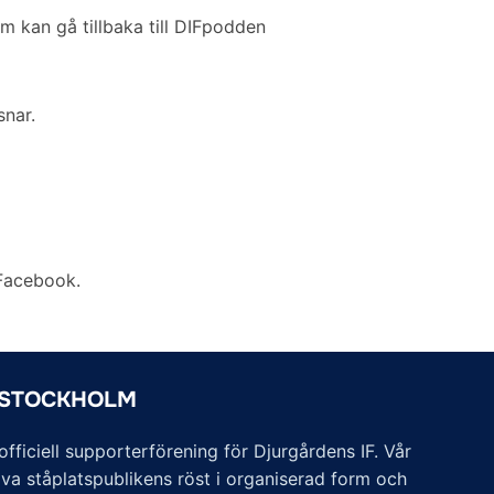
 kan gå tillbaka till DIFpodden
snar.
 Facebook.
 STOCKHOLM
ficiell supporterförening för Djurgårdens IF. Vår
va ståplatspublikens röst i organiserad form och