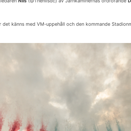
mledaren
Nils
(@Thenilsdc) av Järnkaminernas ordförande
D
 hur det känns med VM-uppehåll och den kommande Stadion