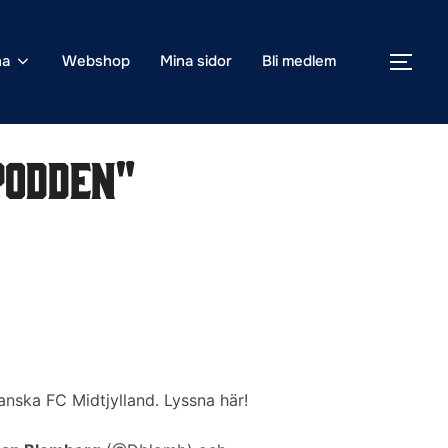
na
Webshop
Mina sidor
Bli medlem
SLÅ
podden"
nska FC Midtjylland. Lyssna här!