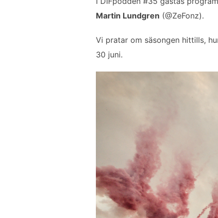
I DIFpodden #35 gästas progra
o
e
d
Martin Lundgren
(@ZeFonz).
o
r
I
k
n
Vi pratar om säsongen hittills,
30 juni.