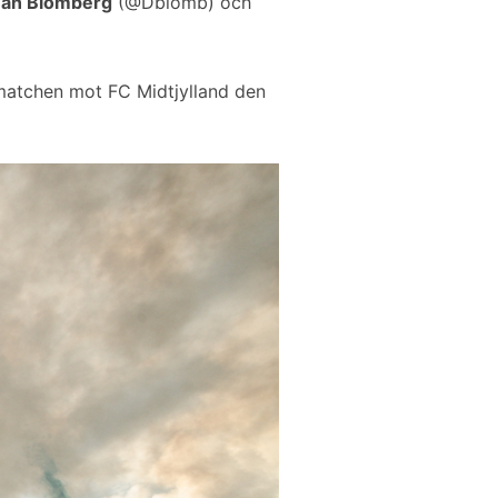
an Blomberg
(@Dblomb) och
matchen mot FC Midtjylland den