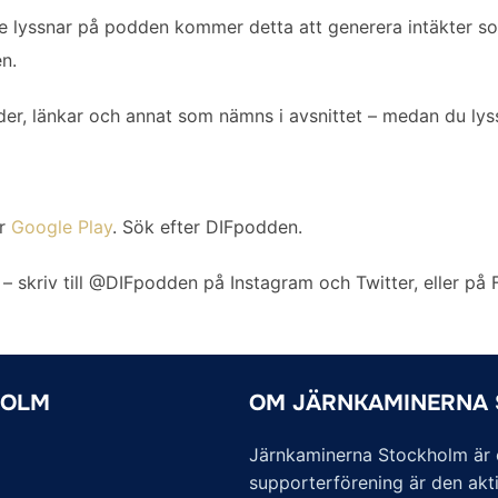
lyssnar på podden kommer detta att generera intäkter som
n.
er, länkar och annat som nämns i avsnittet – medan du lys
er
Google Play
. Sök efter DIFpodden.
 – skriv till @DIFpodden på Instagram och Twitter, eller på
HOLM
OM JÄRNKAMINERNA
Järnkaminerna Stockholm är of
supporterförening är den akti