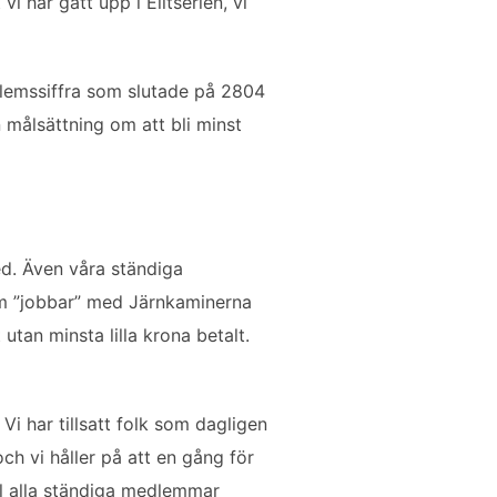
 har gått upp i Elitserien, vi
dlemssiffra som slutade på 2804
målsättning om att bli minst
ed. Även våra ständiga
som ”jobbar” med Järnkaminerna
utan minsta lilla krona betalt.
 Vi har tillsatt folk som dagligen
ch vi håller på att en gång för
ill alla ständiga medlemmar