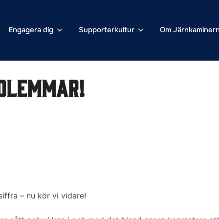
Engagera dig
Supporterkultur
Om Järnkaminer
edlemmar!
iffra – nu kör vi vidare!