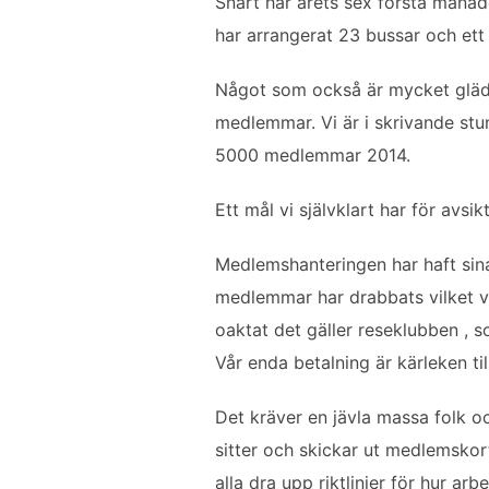
Snart har årets sex första månade
o
e
d
har arrangerat 23 bussar och ett 
o
r
I
k
n
Något som också är mycket glädja
medlemmar. Vi är i skrivande stu
5000 medlemmar 2014.
Ett mål vi självklart har för avsik
Medlemshanteringen har haft sina
medlemmar har drabbats vilket vi
oaktat det gäller reseklubben , s
Vår enda betalning är kärleken ti
Det kräver en jävla massa folk och
sitter och skickar ut medlemskort
alla dra upp riktlinjer för hur a