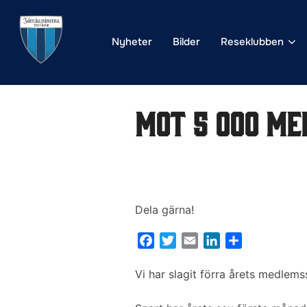
Hoppa
till
Nyheter
Bilder
Reseklubben
innehåll
Mot 5 000 m
Dela gärna!
F
T
E
L
D
a
w
m
i
e
c
i
a
n
l
Vi har slagit förra årets medlemss
e
t
i
k
a
b
t
l
e