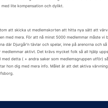
 med lite kompensation och dylikt.
om att skicka ut medlemskorten att hitta nya sätt att vär
n med mera. För att nå minst 5000 medlemmar måste vi bli
na där Djurgår’n tävlar och spelar, inne på arenorna och så
r medlemmar aktivt. Det krävs mycket folk så all hjälp upps
till med detta ( + andra saker som medlemsgruppen utför) så s
tar hon dig med mera info. Målet är att det aktiva värvnin
lfsborg.