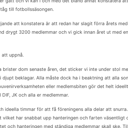
r gått och vi kan i och med det bland annat konstatera att vi
tåg till fotbollssäsongen.
nde att konstatera är att redan har slagit förra årets me
nd drygt 3200 medlemmar och vi gick innan året ut med en 
t att uppnå.
 brister dom senaste åren, det sticker vi inte under stol m
 djupt beklagar. Alla måste dock ha i beaktning att alla 
ouvenirverksamheten eller medlemsbiten gör det helt ideellt 
ll DIF, JK och alla er medlemmar.
 ideella timmar för att få föreningens alla delar att snurra.
 vilket har snabbat upp hanteringen och farten väsentligt o
rbetet och hanteringen med ständiga medlemmar skall ske. T