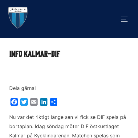
Hoppa
till
SLÅ 
innehåll
Info Kalmar-DIF
Dela gärna!
F
T
E
L
D
a
w
m
i
e
c
i
a
n
l
Nu var det riktigt länge sen vi fick se DIF spela på
e
t
i
k
a
bortaplan. Idag söndag möter DIF östkustlaget
b
t
l
e
Kalmar på Kycklingarenan. Matchen spelas som