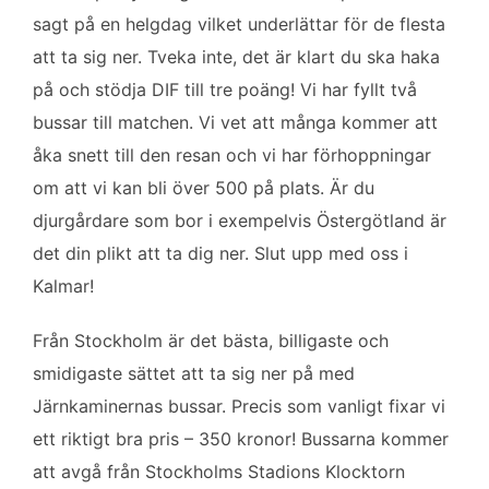
o
e
d
sagt på en helgdag vilket underlättar för de flesta
o
r
I
k
n
att ta sig ner. Tveka inte, det är klart du ska haka
på och stödja DIF till tre poäng! Vi har fyllt två
bussar till matchen. Vi vet att många kommer att
åka snett till den resan och vi har förhoppningar
om att vi kan bli över 500 på plats. Är du
djurgårdare som bor i exempelvis Östergötland är
det din plikt att ta dig ner. Slut upp med oss i
Kalmar!
Från Stockholm är det bästa, billigaste och
smidigaste sättet att ta sig ner på med
Järnkaminernas bussar. Precis som vanligt fixar vi
ett riktigt bra pris – 350 kronor! Bussarna kommer
att avgå från Stockholms Stadions Klocktorn