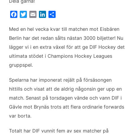
Dela gärna!
F
T
E
L
D
a
w
m
i
e
c
i
a
n
l
Med en hel vecka kvar till matchen mot Eisbären
e
t
i
k
a
Berlin har det redan sålts nästan 3000 biljetter! Nu
b
t
l
e
lägger vi i en extra växel för att ge DIF Hockey det
o
e
d
ultimata stödet i Champions Hockey Leagues
o
r
I
k
n
gruppspel.
Spelarna har imponerat rejält på försäsongen
hittills och visat att de aldrig någonsin ger upp en
match. Senast på torsdagen vände och vann DIF i
Gävle mot Brynäs trots att flera ordinarie forwards
var borta.
Totalt har DIF vunnit fem av sex matcher på