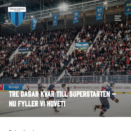
Hoppa
till
SLÅ 
innehåll
Tre dagar kvar till Superstarten –
nu fyller vi Hovet!