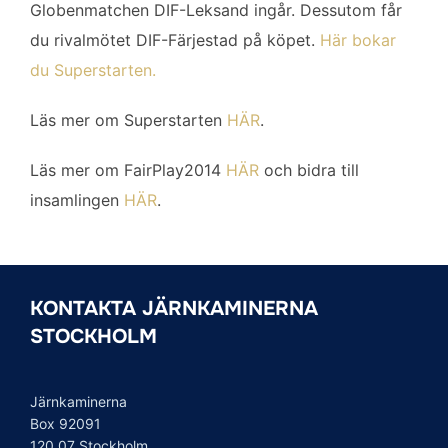
Globenmatchen DIF-Leksand ingår. Dessutom får
du rivalmötet DIF-Färjestad på köpet.
Här bokar
du Superstarten.
Läs mer om Superstarten
HÄR
.
Läs mer om FairPlay2014
HÄR
och bidra till
insamlingen
HÄR
.
KONTAKTA JÄRNKAMINERNA
STOCKHOLM
Järnkaminerna
Box 92091
120 07 Stockholm