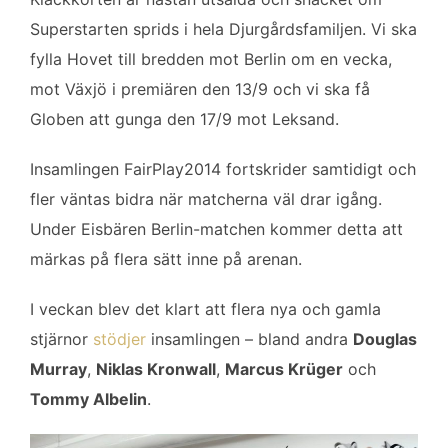
Superstarten sprids i hela Djurgårdsfamiljen. Vi ska
fylla Hovet till bredden mot Berlin om en vecka,
mot Växjö i premiären den 13/9 och vi ska få
Globen att gunga den 17/9 mot Leksand.
Insamlingen FairPlay2014 fortskrider samtidigt och
fler väntas bidra när matcherna väl drar igång.
Under Eisbären Berlin-matchen kommer detta att
märkas på flera sätt inne på arenan.
I veckan blev det klart att flera nya och gamla
stjärnor
stödjer
insamlingen – bland andra
Douglas
Murray
,
Niklas Kronwall
,
Marcus Krüger
och
Tommy Albelin
.