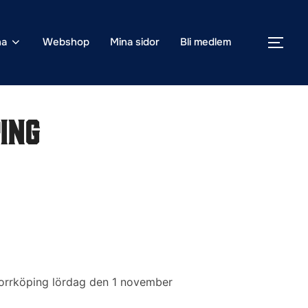
na
Webshop
Mina sidor
Bli medlem
SLÅ
ing
Norrköping lördag den 1 november