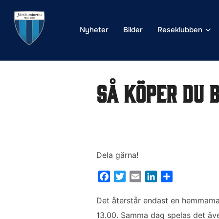
Hoppa
till
Nyheter
Bilder
Reseklubben
innehåll
Så köper du 
Dela gärna!
F
T
E
L
D
a
w
m
i
e
c
i
a
n
l
Det återstår endast en hemmamat
e
t
i
k
a
13.00. Samma dag spelas det äv