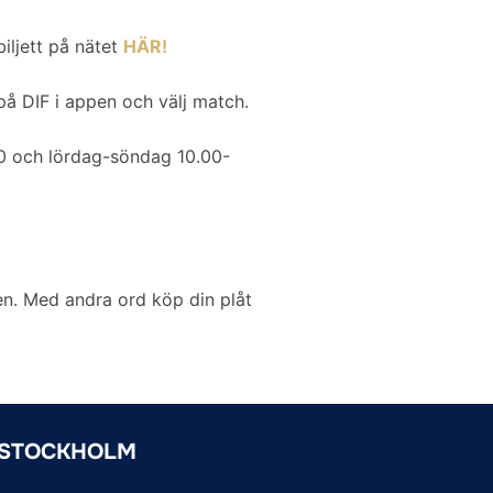
biljett på nätet
HÄR!
på DIF i appen och välj match.
0 och lördag-söndag 10.00-
en. Med andra ord köp din plåt
 STOCKHOLM