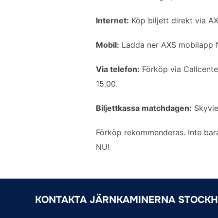
b
t
l
e
o
e
d
Internet:
Köp biljett direkt via AX
o
r
I
k
n
Mobil:
Ladda ner AXS mobilapp för
Via telefon:
Förköp via Callcent
15.00.
Biljettkassa matchdagen:
Skyvie
Förköp rekommenderas. Inte bara 
NU!
KONTAKTA JÄRNKAMINERNA STOCK