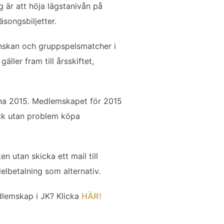
g är att höja lägstanivån på
äsongsbiljetter.
venskan och gruppspelsmatcher i
ller fram till årsskiftet,
rna 2015. Medlemskapet för 2015
ck utan problem köpa
n utan skicka ett mail till
elbetalning som alternativ.
dlemskap i JK? Klicka
HÄR!