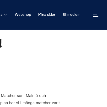
na
Webshop
Mina sidor
Bli medlem
SLÅ
!
r. Matcher som Malmö och
lan har vi i många matcher varit