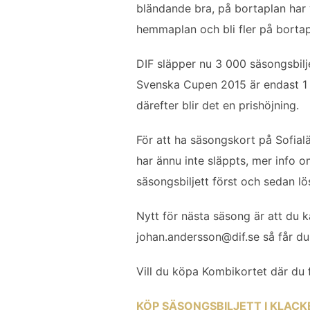
bländande bra, på bortaplan har v
o
e
d
hemmaplan och bli fler på bortapl
o
r
I
k
n
DIF släpper nu 3 000 säsongsbilj
Svenska Cupen 2015 är endast 1 16
därefter blir det en prishöjning.
För att ha säsongskort på Sofia
har ännu inte släppts, mer info
säsongsbiljett först och sedan 
Nytt för nästa säsong är att du k
johan.andersson@dif.se
så får du
Vill du köpa Kombikortet där du 
KÖP SÄSONGSBILJETT I KLACK