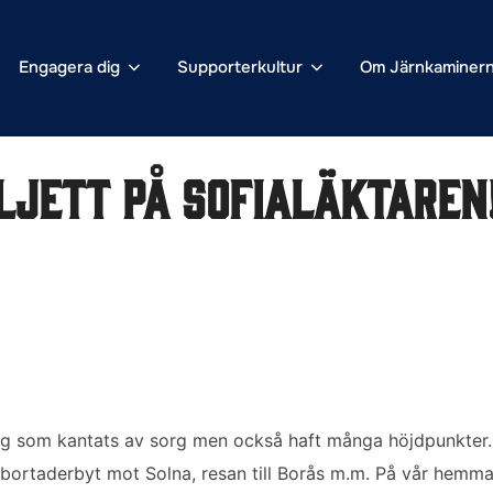
Engagera dig
Supporterkultur
Om Järnkaminer
ljett på Sofialäktaren
ng som kantats av sorg men också haft många höjdpunkte
ortaderbyt mot Solna, resan till Borås m.m. På vår hemmap