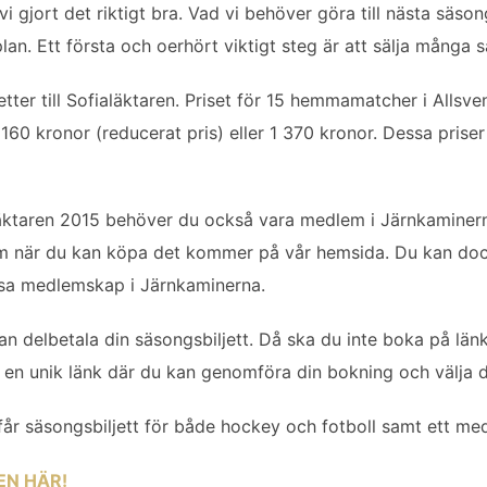
i gjort det riktigt bra. Vad vi behöver göra till nästa säson
an. Ett första och oerhört viktigt steg är att sälja många s
etter till Sofialäktaren. Priset för 15 hemmamatcher i Alls
0 kronor (reducerat pris) eller 1 370 kronor. Dessa priser gä
läktaren 2015 behöver du också vara medlem i Järnkamine
 om när du kan köpa det kommer på vår hemsida. Du kan do
lösa medlemskap i Järnkaminerna.
an delbetala din säsongsbiljett. Då ska du inte boka på länke
 en unik länk där du kan genomföra din bokning och välja d
får säsongsbiljett för både hockey och fotboll samt ett me
EN HÄR!