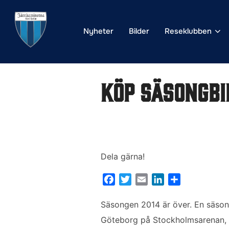
Hoppa
till
Nyheter
Bilder
Reseklubben
innehåll
Köp säsongbi
Dela gärna!
F
T
E
L
D
a
w
m
i
e
c
i
a
n
l
Säsongen 2014 är över. En säso
e
t
i
k
a
Göteborg på Stockholmsarenan, b
b
t
l
e