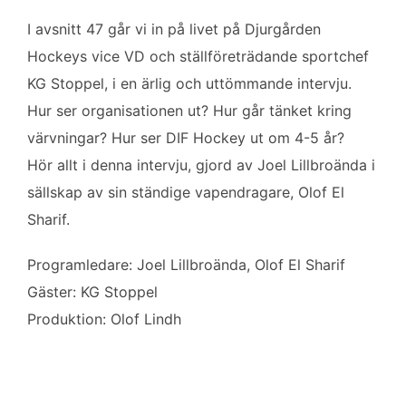
o
e
d
o
r
I
I avsnitt 47 går vi in på livet på Djurgården
k
n
Hockeys vice VD och ställföreträdande sportchef
KG Stoppel, i en ärlig och uttömmande intervju.
Hur ser organisationen ut? Hur går tänket kring
värvningar? Hur ser DIF Hockey ut om 4-5 år?
Hör allt i denna intervju, gjord av Joel Lillbroända i
sällskap av sin ständige vapendragare, Olof El
Sharif.
Programledare: Joel Lillbroända, Olof El Sharif
Gäster: KG Stoppel
Produktion: Olof Lindh