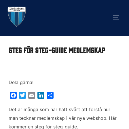
Hoppa
till
SLÅ 
innehåll
Steg för steg-guide medlemskap
Dela gärna!
F
T
E
L
D
a
w
m
i
e
c
i
a
n
l
Det är många som har haft svårt att förstå hur
e
t
i
k
a
man tecknar medlemskap i vår nya webshop. Här
b
t
l
e
kommer en steg för steg-guide.