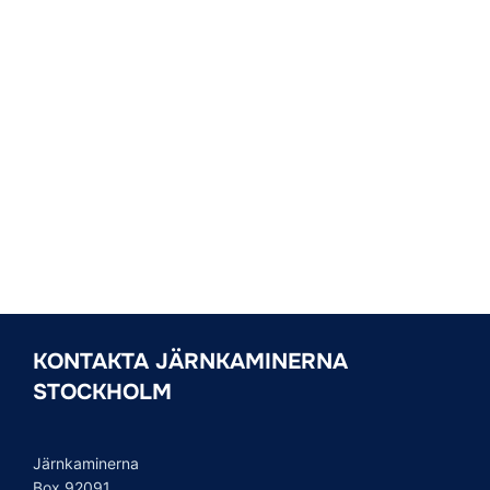
KONTAKTA JÄRNKAMINERNA
STOCKHOLM
Järnkaminerna
Box 92091
120 07 Stockholm
OM JÄRNKAMINERNA STOCKHOLM
Järnkaminerna Stockholm är officiell supporterförening för
Djurgårdens IF. Vår supporterförening är den aktiva
ståplatspublikens röst i organiserad form och vi för talan å