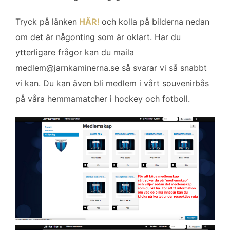
o
e
d
o
r
I
Tryck på länken
HÄR!
och kolla på bilderna nedan
k
n
om det är någonting som är oklart. Har du
ytterligare frågor kan du maila
medlem@jarnkaminerna.se
så svarar vi så snabbt
vi kan. Du kan även bli medlem i vårt souvenirbås
på våra hemmamatcher i hockey och fotboll.