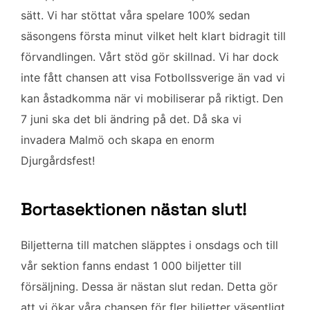
o
e
d
sätt. Vi har stöttat våra spelare 100% sedan
o
r
I
k
n
säsongens första minut vilket helt klart bidragit till
förvandlingen. Vårt stöd gör skillnad. Vi har dock
inte fått chansen att visa Fotbollssverige än vad vi
kan åstadkomma när vi mobiliserar på riktigt. Den
7 juni ska det bli ändring på det. Då ska vi
invadera Malmö och skapa en enorm
Djurgårdsfest!
Bortasektionen nästan slut!
Biljetterna till matchen släpptes i onsdags och till
vår sektion fanns endast 1 000 biljetter till
försäljning. Dessa är nästan slut redan. Detta gör
att vi ökar våra chansen för fler biljetter väsentligt.