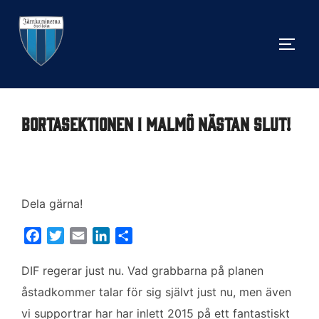
Hoppa
till
SLÅ 
innehåll
Bortasektionen i Malmö nästan slut!
Dela gärna!
F
T
E
L
D
a
w
m
i
e
c
i
a
n
l
DIF regerar just nu. Vad grabbarna på planen
e
t
i
k
a
åstadkommer talar för sig självt just nu, men även
b
t
l
e
vi supportrar har har inlett 2015 på ett fantastiskt