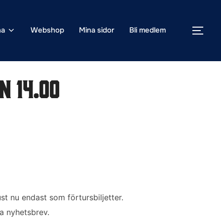
na
Webshop
Mina sidor
Bli medlem
SLÅ
n 14.00
st nu endast som förtursbiljetter.
ia nyhetsbrev.