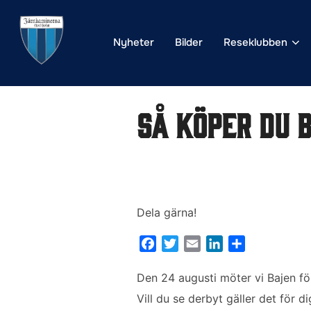
Hoppa
till
Nyheter
Bilder
Reseklubben
innehåll
Så köper du b
Dela gärna!
F
T
E
L
D
a
w
m
i
e
c
i
a
n
l
Den 24 augusti möter vi Bajen för
e
t
i
k
a
Vill du se derbyt gäller det för 
b
t
l
e