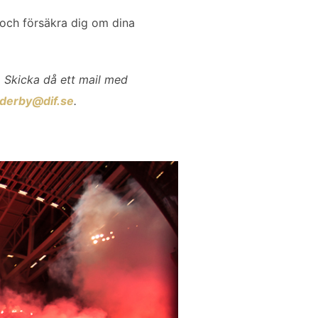
 och försäkra dig om dina
. Skicka då ett mail med
derby@dif.se
.