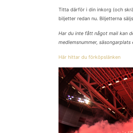
o
e
d
Titta därför i din inkorg (och s
o
r
I
biljetter redan nu. Biljetterna säl
k
n
Har du inte fått något mail kan d
medlemsnummer, säsongarplats ell
Här hittar du förköpslänken