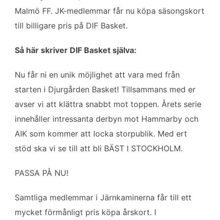
o
e
d
Malmö FF. JK-medlemmar får nu köpa säsongskort
o
r
I
k
n
till billigare pris på DIF Basket.
Så här skriver DIF Basket själva:
Nu får ni en unik möjlighet att vara med från
starten i Djurgården Basket! Tillsammans med er
avser vi att klättra snabbt mot toppen. Årets serie
innehåller intressanta derbyn mot Hammarby och
AIK som kommer att locka storpublik. Med ert
stöd ska vi se till att bli BÄST I STOCKHOLM.
PASSA PÅ NU!
Samtliga medlemmar i Järnkaminerna får till ett
mycket förmånligt pris köpa årskort. I