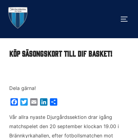
Hoppa
till
SLÅ 
innehåll
Köp säsongskort till DIF Basket!
Dela gärna!
F
T
E
L
D
a
w
m
i
e
c
i
a
n
l
Vår allra nyaste Djurgårdssektion drar igång
e
t
i
k
a
matchspelet den 20 september klockan 19.00 i
b
t
l
e
Brännkyrkahallen, efter fotbollsmatchen mot