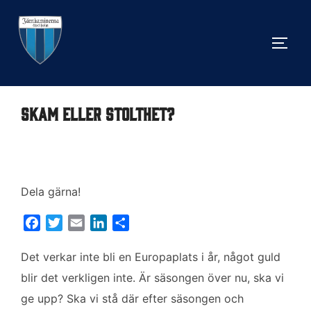
Hoppa
till
SLÅ 
innehåll
Skam eller stolthet?
Dela gärna!
F
T
E
L
D
a
w
m
i
e
c
i
a
n
l
Det verkar inte bli en Europaplats i år, något guld
e
t
i
k
a
blir det verkligen inte. Är säsongen över nu, ska vi
b
t
l
e
ge upp? Ska vi stå där efter säsongen och
o
e
d