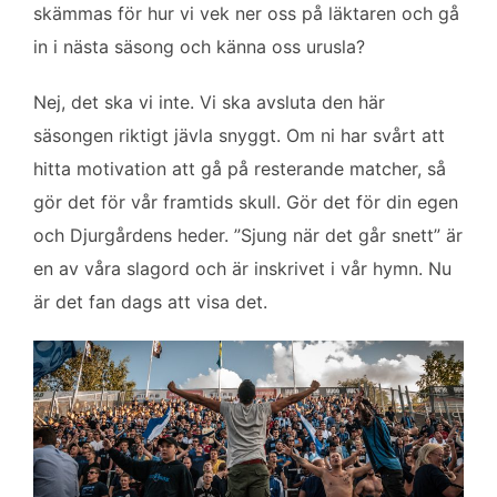
skämmas för hur vi vek ner oss på läktaren och gå
o
r
I
k
n
in i nästa säsong och känna oss urusla?
Nej, det ska vi inte. Vi ska avsluta den här
säsongen riktigt jävla snyggt. Om ni har svårt att
hitta motivation att gå på resterande matcher, så
gör det för vår framtids skull. Gör det för din egen
och Djurgårdens heder. ”Sjung när det går snett” är
en av våra slagord och är inskrivet i vår hymn. Nu
är det fan dags att visa det.