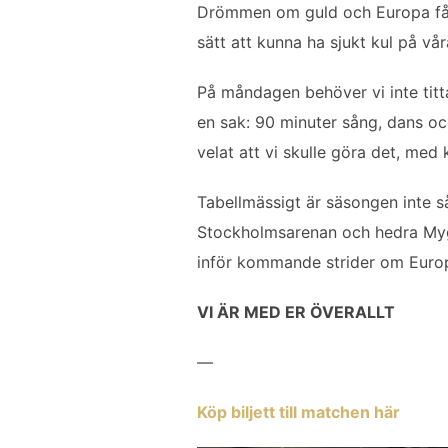
b
t
l
e
Drömmen om guld och Europa får 
o
e
d
sätt att kunna ha sjukt kul på vår
o
r
I
k
n
På måndagen behöver vi inte titt
en sak: 90 minuter sång, dans oc
velat att vi skulle göra det, med kä
Tabellmässigt är säsongen inte så
Stockholmsarenan och hedra Mygg
inför kommande strider om Europ
VI ÄR MED ER ÖVERALLT
—
Köp biljett till matchen här