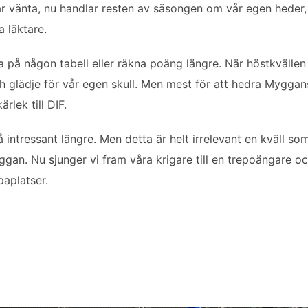
vänta, nu handlar resten av säsongen om vår egen heder, 
a läktare.
a på någon tabell eller räkna poäng längre. När höstkvällen
h glädje för vår egen skull. Men mest för att hedra Mygga
rlek till DIF.
 intressant längre. Men detta är helt irrelevant en kväll so
an. Nu sjunger vi fram våra krigare till en trepoängare o
aplatser.