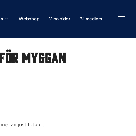
na
Webshop
Mina sidor
Bli medlem
SLÅ
 för Myggan
er än just fotboll.