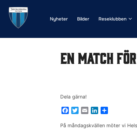
Hoppa
till
Nyheter
Bilder
Reseklubben
innehåll
En match för
Dela gärna!
F
T
E
L
D
a
w
m
i
e
c
i
a
n
l
På måndagskvällen möter vi Helsi
e
t
i
k
a