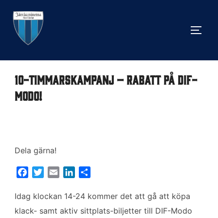
Hoppa
till
SLÅ 
innehåll
10-timmarskampanj – rabatt på DIF-
Modo!
Dela gärna!
F
T
E
L
D
a
w
m
i
e
c
i
a
n
l
Idag klockan 14-24 kommer det att gå att köpa
e
t
i
k
a
klack- samt aktiv sittplats-biljetter till DIF-Modo