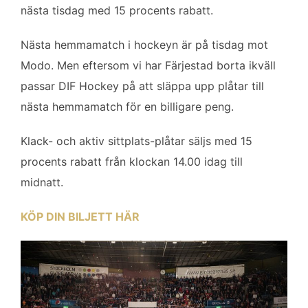
b
t
l
e
nästa tisdag med 15 procents rabatt.
o
e
d
o
r
I
Nästa hemmamatch i hockeyn är på tisdag mot
k
n
Modo. Men eftersom vi har Färjestad borta ikväll
passar DIF Hockey på att släppa upp plåtar till
nästa hemmamatch för en billigare peng.
Klack- och aktiv sittplats-plåtar säljs med 15
procents rabatt från klockan 14.00 idag till
midnatt.
KÖP DIN BILJETT HÄR