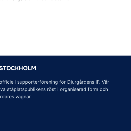
 STOCKHOLM
ficiell supporterförening för Djurgårdens IF. Vår
va ståplatspublikens röst i organiserad form och
årdares vägnar.