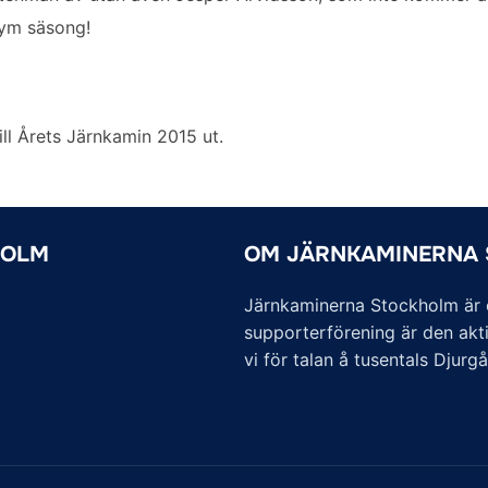
rym säsong!
ill Årets Järnkamin 2015 ut.
HOLM
OM JÄRNKAMINERNA
Järnkaminerna Stockholm är of
supporterförening är den akti
vi för talan å tusentals Djurg