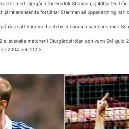
traktet med Djurgår’n för Fredrik Stenman, guldhjälten från
och järnkaminsanda förtjänar Stenman all uppskattning han k
urgårdare att vara med och hylla honom i samband med Sun
82 allsvenska matcher i Djurgårdströjan och vann SM-guld
åde 2004 och 2005.