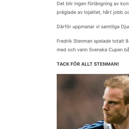
b
t
l
e
Det blir ingen förlängning av kon
o
e
d
präglade av lojalitet, hårt jobb 
o
r
I
k
n
Därför uppmanar vi samtliga Dj
Fredrik Stenman spelade totalt 
med och vann Svenska Cupen b
TACK FÖR ALLT STENMAN!