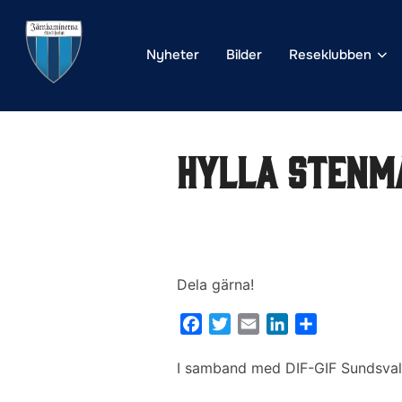
Hoppa
till
Nyheter
Bilder
Reseklubben
innehåll
Hylla Stenm
Dela gärna!
F
T
E
L
D
a
w
m
i
e
c
i
a
n
l
I samband med DIF-GIF Sundsvall 
e
t
i
k
a