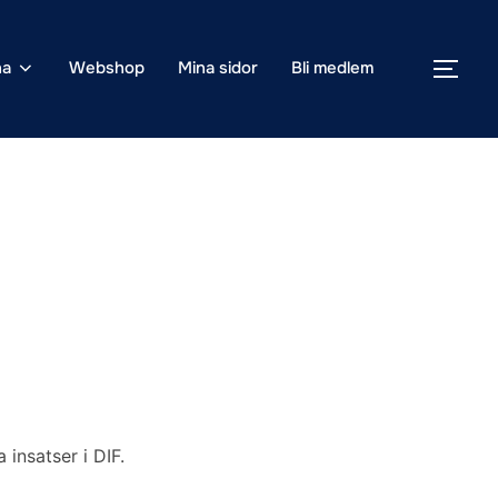
na
Webshop
Mina sidor
Bli medlem
SLÅ
insatser i DIF.