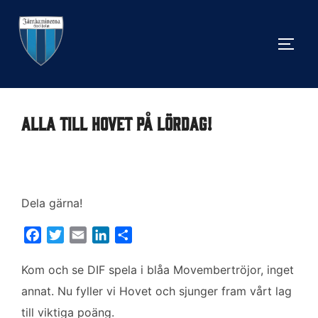
Hoppa
till
SLÅ 
innehåll
Alla till Hovet på lördag!
Dela gärna!
F
T
E
L
D
a
w
m
i
e
c
i
a
n
l
Kom och se DIF spela i blåa Movembertröjor, inget
e
t
i
k
a
annat. Nu fyller vi Hovet och sjunger fram vårt lag
b
t
l
e
till viktiga poäng.