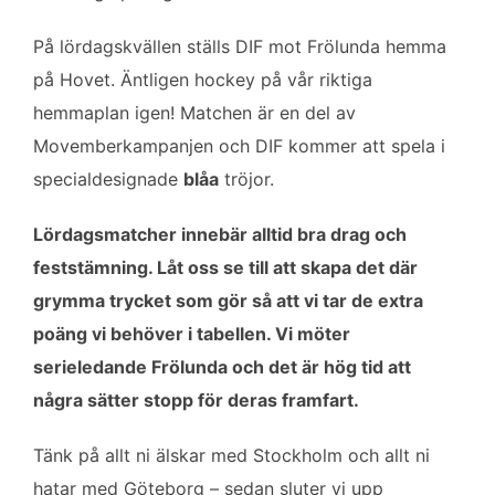
o
e
d
o
r
I
På lördagskvällen ställs DIF mot Frölunda hemma
k
n
på Hovet. Äntligen hockey på vår riktiga
hemmaplan igen! Matchen är en del av
Movemberkampanjen och DIF kommer att spela i
specialdesignade
blåa
tröjor.
Lördagsmatcher innebär alltid bra drag och
feststämning. Låt oss se till att skapa det där
grymma trycket som gör så att vi tar de extra
poäng vi behöver i tabellen. Vi möter
serieledande Frölunda och det är hög tid att
några sätter stopp för deras framfart.
Tänk på allt ni älskar med Stockholm och allt ni
hatar med Göteborg – sedan sluter vi upp