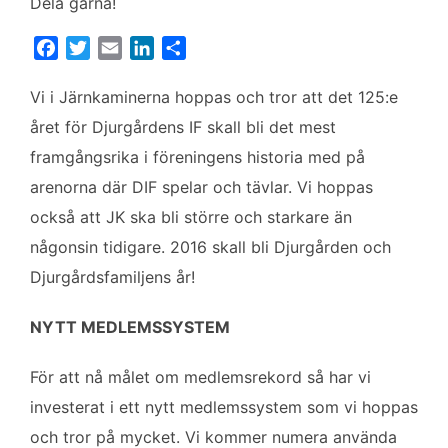
Dela gärna!
F
T
E
L
D
a
w
m
i
e
c
i
a
n
l
Vi i Järnkaminerna hoppas och tror att det 125:e
e
t
i
k
a
året för Djurgårdens IF skall bli det mest
b
t
l
e
framgångsrika i föreningens historia med på
o
e
d
arenorna där DIF spelar och tävlar. Vi hoppas
o
r
I
k
n
också att JK ska bli större och starkare än
någonsin tidigare. 2016 skall bli Djurgården och
Djurgårdsfamiljens år!
NYTT MEDLEMSSYSTEM
För att nå målet om medlemsrekord så har vi
investerat i ett nytt medlemssystem som vi hoppas
och tror på mycket. Vi kommer numera använda