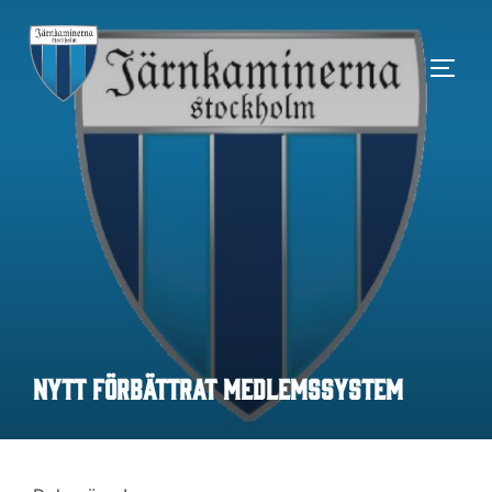
Hoppa
till
SLÅ 
innehåll
Nytt förbättrat medlemssystem