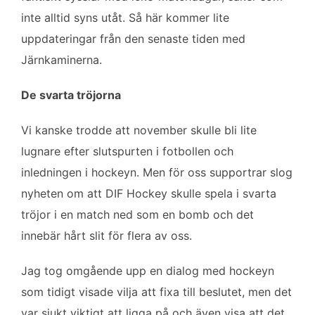
b
t
l
e
inte alltid syns utåt. Så här kommer lite
o
e
d
uppdateringar från den senaste tiden med
o
r
I
k
n
Järnkaminerna.
De svarta tröjorna
Vi kanske trodde att november skulle bli lite
lugnare efter slutspurten i fotbollen och
inledningen i hockeyn. Men för oss supportrar slog
nyheten om att DIF Hockey skulle spela i svarta
tröjor i en match ned som en bomb och det
innebär hårt slit för flera av oss.
Jag tog omgående upp en dialog med hockeyn
som tidigt visade vilja att fixa till beslutet, men det
var sjukt viktigt att ligga på och även visa att det