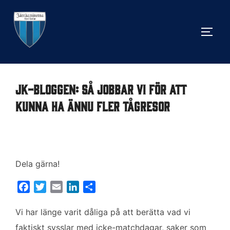
Hoppa
till
SLÅ 
innehåll
JK-bloggen: Så jobbar vi för att
kunna ha ännu fler tågresor
Dela gärna!
F
T
E
L
D
a
w
m
i
e
c
i
a
n
l
Vi har länge varit dåliga på att berätta vad vi
e
t
i
k
a
faktiskt sysslar med icke-matchdagar, saker som