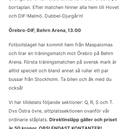
b
t
l
e
bortaplan. Efter matchen hinner alla hem till Hovet
o
e
d
och DIF-Malmö. Dubbel-Djurgår’n!
o
r
I
k
n
Örebro-DIF, Behrn Arena, 13.00
Fotbollslaget har kommit hem från Maspalomas
och lirar en träningsmatch mot Örebro på Behrn
Arena. Första träningsmatchen på svensk mark är
alltid speciell och bland annat så rullar ett par
bussar från Stockholm. Ta bilen och åk med du
också!
Vi har tilldelats följande sektioner: Q, R, S och T.
Dvs Östra övre, sittplatssektionen ovanför vår
ordinarie ståplats.
Direktinsläpp gäller och priset
är 50 kronor. OBS! ENDAST KONTANTER!