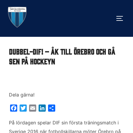
Hoppa
till
SLÅ 
innehåll
Dubbel-DIF! – Åk till Örebro och gå
sen på hockeyn
Dela gärna!
F
T
E
L
D
a
w
m
i
e
c
i
a
n
l
På lördagen spelar DIF sin första träningsmatch i
e
t
i
k
a
Sverige 2016 när fotbollskillarna möter Örebro på