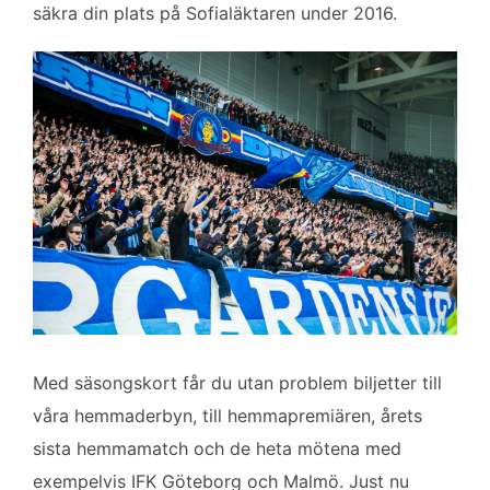
säkra din plats på Sofialäktaren under 2016.
o
r
I
k
n
Med säsongskort får du utan problem biljetter till
våra hemmaderbyn, till hemmapremiären, årets
sista hemmamatch och de heta mötena med
exempelvis IFK Göteborg och Malmö. Just nu