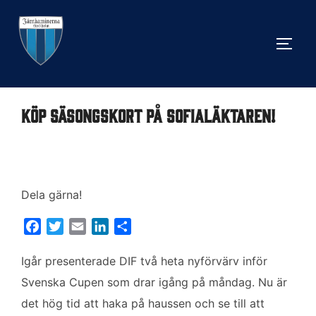
Hoppa
till
SLÅ 
innehåll
Köp säsongskort på Sofialäktaren!
Dela gärna!
F
T
E
L
D
a
w
m
i
e
c
i
a
n
l
Igår presenterade DIF två heta nyförvärv inför
e
t
i
k
a
Svenska Cupen som drar igång på måndag. Nu är
b
t
l
e
det hög tid att haka på haussen och se till att
o
e
d