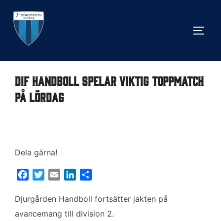
Hoppa
till
SLÅ 
innehåll
DIF Handboll spelar viktig toppmatch
på lördag
Dela gärna!
F
T
E
L
D
a
w
m
i
e
c
i
a
n
l
Djurgården Handboll fortsätter jakten på
e
t
i
k
a
avancemang till division 2.