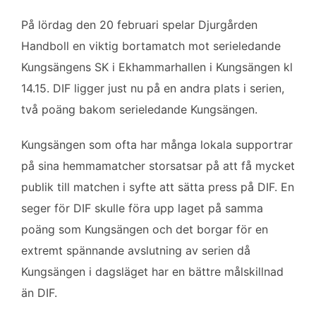
b
t
l
e
o
e
d
På lördag den 20 februari spelar Djurgården
o
r
I
Handboll en viktig bortamatch mot serieledande
k
n
Kungsängens SK i Ekhammarhallen i Kungsängen kl
14.15. DIF ligger just nu på en andra plats i serien,
två poäng bakom serieledande Kungsängen.
Kungsängen som ofta har många lokala supportrar
på sina hemmamatcher storsatsar på att få mycket
publik till matchen i syfte att sätta press på DIF. En
seger för DIF skulle föra upp laget på samma
poäng som Kungsängen och det borgar för en
extremt spännande avslutning av serien då
Kungsängen i dagsläget har en bättre målskillnad
än DIF.