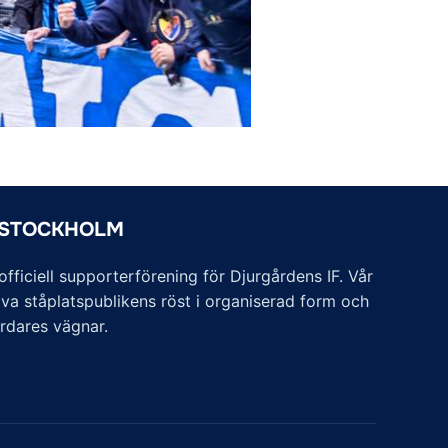
 STOCKHOLM
ficiell supporterförening för Djurgårdens IF. Vår
va ståplatspublikens röst i organiserad form och
årdares vägnar.