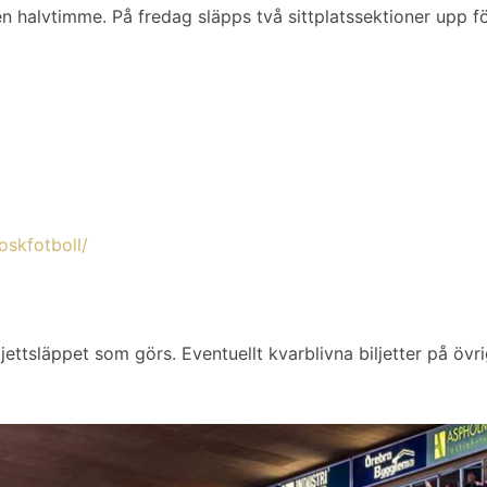
en halvtimme. På fredag släpps två sittplatssektioner upp fö
oskfotboll/
ljettsläppet som görs. Eventuellt kvarblivna biljetter på öv