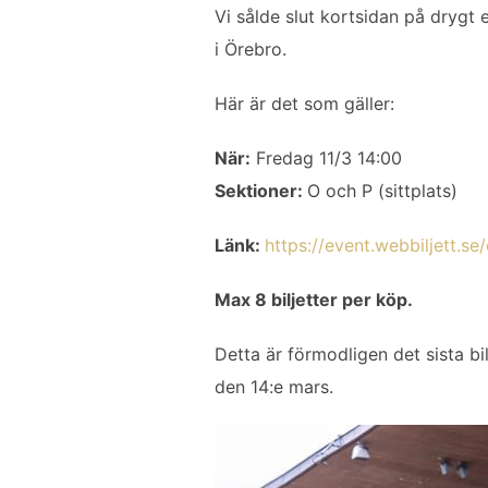
c
i
a
n
l
Vi sålde slut kortsidan på drygt 
e
t
i
k
a
i Örebro.
b
t
l
e
o
e
d
Här är det som gäller:
o
r
I
k
n
När:
Fredag 11/3 14:00
Sektioner:
O och P (sittplats)
Länk:
https://event.webbiljett.se/
Max 8 biljetter per köp.
Detta är förmodligen det sista bi
den 14:e mars.