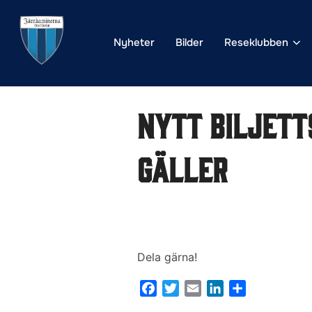
Hoppa
till
Nyheter
Bilder
Reseklubben
innehåll
Nytt biljett
gäller
Dela gärna!
F
T
E
L
D
a
w
m
i
e