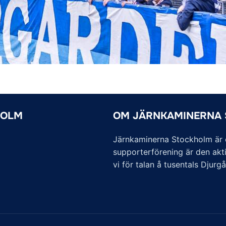
HOLM
OM JÄRNKAMINERNA
Järnkaminerna Stockholm är of
supporterförening är den akti
vi för talan å tusentals Djurg