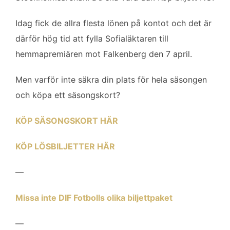
b
t
l
e
o
e
d
Idag fick de allra flesta lönen på kontot och det är
o
r
I
därför hög tid att fylla Sofialäktaren till
k
n
hemmapremiären mot Falkenberg den 7 april.
Men varför inte säkra din plats för hela säsongen
och köpa ett säsongskort?
KÖP SÄSONGSKORT HÄR
KÖP LÖSBILJETTER HÄR
—
Missa inte DIF Fotbolls olika biljettpaket
—