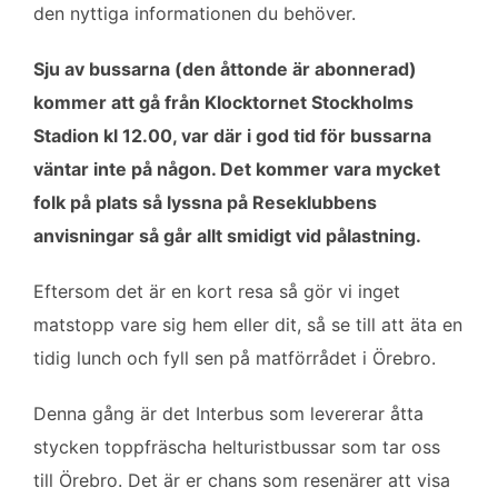
o
e
d
den nyttiga informationen du behöver.
o
r
I
k
n
Sju av bussarna (den åttonde är abonnerad)
kommer att gå från Klocktornet Stockholms
Stadion kl 12.00, var där i god tid för bussarna
väntar inte på någon. Det kommer vara mycket
folk på plats så lyssna på Reseklubbens
anvisningar så går allt smidigt vid pålastning.
Eftersom det är en kort resa så gör vi inget
matstopp vare sig hem eller dit, så se till att äta en
tidig lunch och fyll sen på matförrådet i Örebro.
Denna gång är det Interbus som levererar åtta
stycken toppfräscha helturistbussar som tar oss
till Örebro. Det är er chans som resenärer att visa