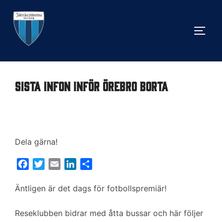
Hoppa
till
SLÅ 
innehåll
Sista infon inför Örebro borta
Dela gärna!
F
T
E
L
D
a
w
m
i
e
c
i
a
n
l
Äntligen är det dags för fotbollspremiär!
e
t
i
k
a
b
t
l
e
Reseklubben bidrar med åtta bussar och här följer