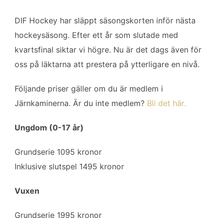
o
e
d
o
r
I
DIF Hockey har släppt säsongskorten inför nästa
k
n
hockeysäsong. Efter ett år som slutade med
kvartsfinal siktar vi högre. Nu är det dags även för
oss på läktarna att prestera på ytterligare en nivå.
Följande priser gäller om du är medlem i
Järnkaminerna. Är du inte medlem?
Bli det här.
Ungdom (0-17 år)
Grundserie 1095 kronor
Inklusive slutspel 1495 kronor
Vuxen
Grundserie 1995 kronor