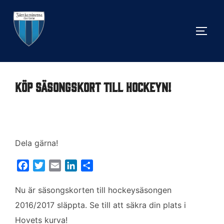
Hoppa
till
SLÅ 
innehåll
Köp säsongskort till hockeyn!
Dela gärna!
F
T
E
L
D
a
w
m
i
e
c
i
a
n
l
Nu är säsongskorten till hockeysäsongen
e
t
i
k
a
2016/2017 släppta. Se till att säkra din plats i
b
t
l
e
Hovets kurva!