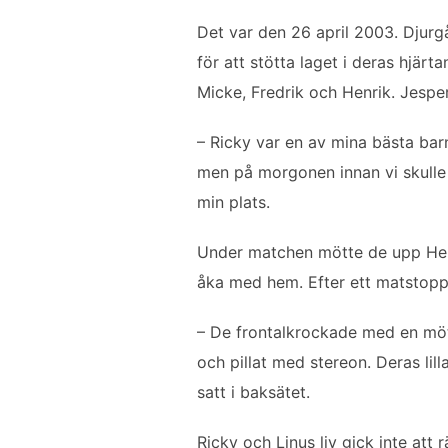
o
e
d
Det var den 26 april 2003. Djurg
o
r
I
för att stötta laget i deras hjär
k
n
Micke, Fredrik och Henrik. Jesper
– Ricky var en av mina bästa barn
men på morgonen innan vi skulle
min plats.
Under matchen mötte de upp Henri
åka med hem. Efter ett matstopp i
– De frontalkrockade med en möt
och pillat med stereon. Deras lil
satt i baksätet.
Ricky och Linus liv gick inte att