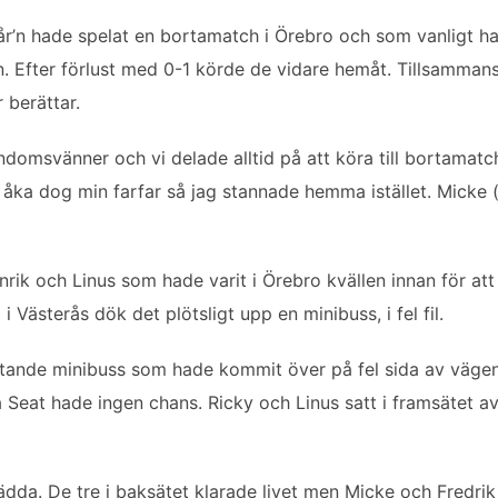
år’n hade spelat en bortamatch i Örebro och som vanligt had
tan. Efter förlust med 0-1 körde de vidare hemåt. Tillsammans
 berättar.
domsvänner och vi delade alltid på att köra till bortamatch
 åka dog min farfar så jag stannade hemma istället. Micke
k och Linus som hade varit i Örebro kvällen innan för att f
 Västerås dök det plötsligt upp en minibuss, i fel fil.
ande minibuss som hade kommit över på fel sida av vägen.
la Seat hade ingen chans. Ricky och Linus satt i framsätet av
 rädda. De tre i baksätet klarade livet men Micke och Fredrik