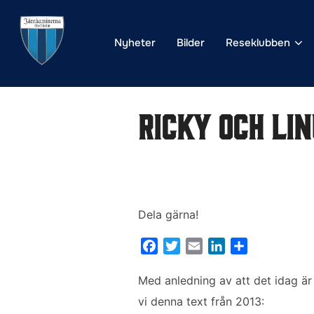
Hoppa
till
Nyheter
Bilder
Reseklubben
innehåll
Ricky och Lin
Dela gärna!
F
T
E
L
D
a
w
m
i
e
c
i
a
n
l
Med anledning av att det idag är
e
t
i
k
a
vi denna text från 2013:
b
t
l
e