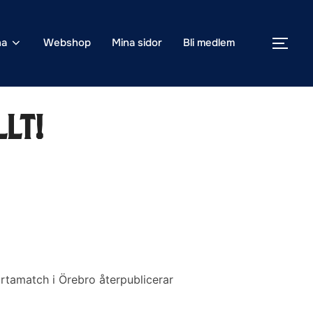
na
Webshop
Mina sidor
Bli medlem
SLÅ
llt!
ortamatch i Örebro återpublicerar