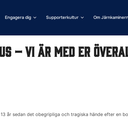
Engagera dig
Supporterkultur
Om Järnkaminer
us – vi är med er övera
 13 år sedan det obegripliga och tragiska hände efter en b