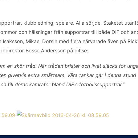
upportrar, klubbledning, spelare. Alla sörjde. Staketet utan
blommor och hälsningar från supportrar till både DIF och a
s Isaksson, Mikael Dorsin med flera närvarade även på Ric
bbdirektör Bosse Andersson på dif.se:
m en skör tråd. När tråden brister och livet släcks för ung
usten givetvis extra smärtsam. Våra tankar går i denna stu
 och till deras kamrater bland DIF:s fotbollssupportrar.”